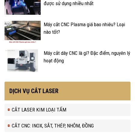
được sử dụng nhiều nhất
Máy cắt CNC Plasma giá bao nhiêu? Loại
nào tốt?
Máy cắt dây CNC là gì? Đặc điểm, nguyên lý
hoạt động
DỊCH VỤ CẮT LASER
CẮT LASER KIM LOẠI TẤM
CẮT CNC: INOX, SẮT, THÉP, NHÔM, ĐỒNG