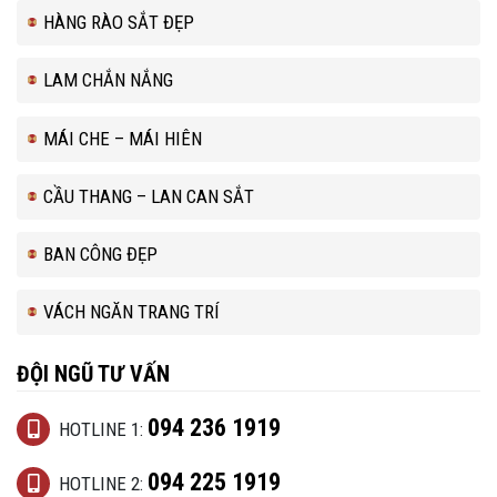
HÀNG RÀO SẮT ĐẸP
LAM CHẮN NẮNG
MÁI CHE – MÁI HIÊN
CẦU THANG – LAN CAN SẮT
BAN CÔNG ĐẸP
VÁCH NGĂN TRANG TRÍ
ĐỘI NGŨ TƯ VẤN
094 236 1919
HOTLINE 1:
094 225 1919
HOTLINE 2: