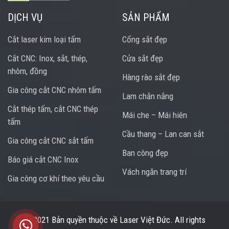
DỊCH VỤ
SẢN PHẨM
Cắt laser kim loại tấm
Cổng sắt đẹp
Cắt CNC: Inox, sắt, thép,
Cửa sắt đẹp
nhôm, đồng
Hàng rào sắt đẹp
Gia công cắt CNC nhôm tấm
Lam chắn nắng
Cắt thép tấm, cắt CNC thép
Mái che – Mái hiên
tấm
Cầu thang – Lan can sắt
Gia công cắt CNC sắt tấm
Ban công đẹp
Báo giá cắt CNC Inox
Vách ngăn trang trí
Gia công cơ khí theo yêu cầu
Trung tâm hỗ trợ
© 2021 Bản quyền thuộc về
Laser Việt Đức
. All rights