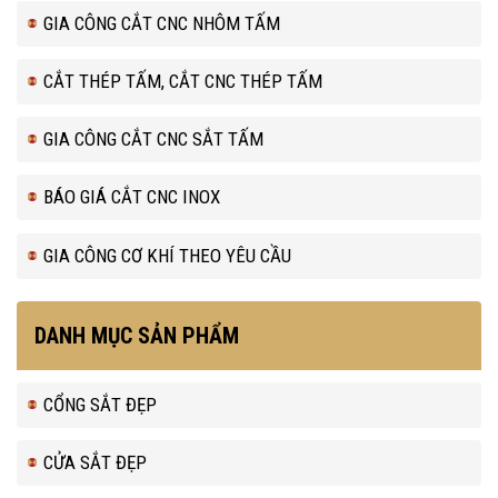
GIA CÔNG CẮT CNC NHÔM TẤM
CẮT THÉP TẤM, CẮT CNC THÉP TẤM
GIA CÔNG CẮT CNC SẮT TẤM
BÁO GIÁ CẮT CNC INOX
GIA CÔNG CƠ KHÍ THEO YÊU CẦU
DANH MỤC SẢN PHẨM
CỔNG SẮT ĐẸP
CỬA SẮT ĐẸP