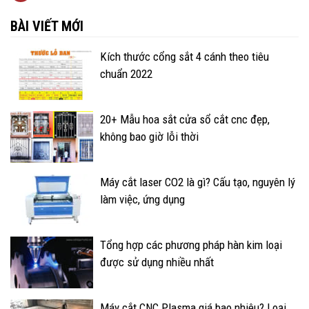
BÀI VIẾT MỚI
Kích thước cổng sắt 4 cánh theo tiêu
chuẩn 2022
20+ Mẫu hoa sắt cửa sổ cắt cnc đẹp,
không bao giờ lỗi thời
Máy cắt laser CO2 là gì? Cấu tạo, nguyên lý
làm việc, ứng dụng
Tổng hợp các phương pháp hàn kim loại
được sử dụng nhiều nhất
Máy cắt CNC Plasma giá bao nhiêu? Loại