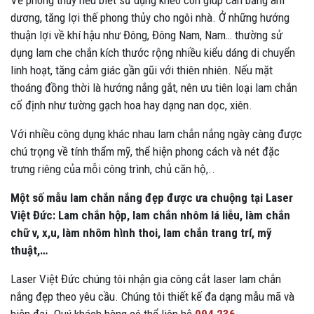
Về phong thủy nếu biết sử dụng khéo còn giúp cân bằng âm
dương, tăng lợi thế phong thủy cho ngôi nhà. Ở những hướng
thuận lợi về khí hậu như Đông, Đông Nam, Nam… thường sử
dụng lam che chắn kích thước rộng nhiều kiểu dáng di chuyển
linh hoạt, tăng cảm giác gần gũi với thiên nhiên. Nếu mặt
thoáng đồng thời là hướng nắng gắt, nên ưu tiên loại lam chắn
cố định như tường gạch hoa hay dạng nan dọc, xiên.
Với nhiều công dụng khác nhau lam chắn nắng ngày càng được
chú trọng về tính thẩm mỹ, thể hiện phong cách và nét đặc
trưng riêng của mỗi công trình, chủ căn hộ,..
Một số mẫu lam chắn nắng đẹp được ưa chuộng tại Laser
Việt Đức:
Lam chắn hộp, lam chắn nhôm lá liễu, làm chắn
chữ v, x,u, làm nhôm hình thoi, lam chắn trang trí, mỹ
thuật,…
Laser Việt Đức chúng tôi nhận gia công cắt laser lam chắn
nắng đẹp theo yêu cầu. Chúng tôi thiết kế đa dạng mẫu mã và