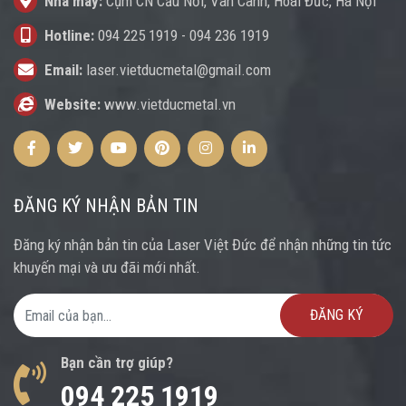
Nhà máy:
Cụm CN Cầu Nổi, Vân Canh, Hoài Đức, Hà Nội
Hotline:
094 225 1919
-
094 236 1919
Email:
laser.vietducmetal@gmail.com
Website:
www.vietducmetal.vn
Facebook
Twitter
Youtube
Pinterest
Instagram
Instagram
ĐĂNG KÝ NHẬN BẢN TIN
Đăng ký nhận bản tin của Laser Việt Đức để nhận những tin tức
khuyến mại và ưu đãi mới nhất.
Email Address
Bạn cần trợ giúp?
094 225 1919