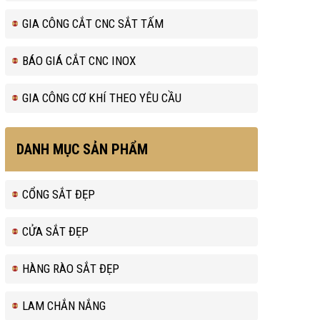
GIA CÔNG CẮT CNC SẮT TẤM
BÁO GIÁ CẮT CNC INOX
GIA CÔNG CƠ KHÍ THEO YÊU CẦU
DANH MỤC SẢN PHẨM
CỔNG SẮT ĐẸP
CỬA SẮT ĐẸP
HÀNG RÀO SẮT ĐẸP
LAM CHẮN NẮNG