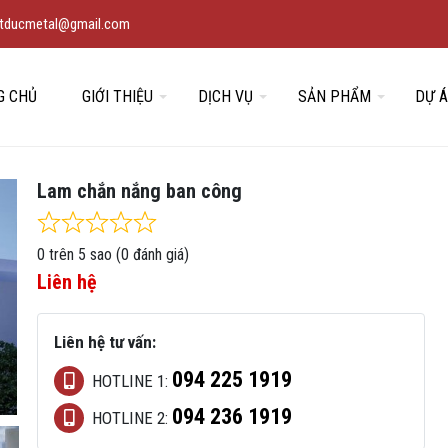
vietducmetal@gmail.com
G CHỦ
GIỚI THIỆU
DỊCH VỤ
SẢN PHẨM
DỰ 
Lam chắn nắng ban công
Rated
0
out of 5
0 trên 5 sao (0 đánh giá)
Liên hệ
Liên hệ tư vấn:
094 225 1919
HOTLINE 1:
094 236 1919
HOTLINE 2: