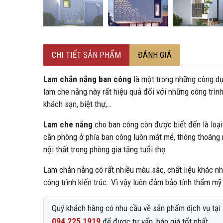
CHI TIẾT SẢN PHẨM
ĐÁNH GIÁ
Lam chắn nắng ban công
là một trong những công d
lam che nắng này rất hiệu quả đối với những công trình
khách sạn, biệt thự,…
Lam che nắng
cho ban công còn được biết đến là loại
căn phòng ở phía ban công luôn mát mẻ, thông thoáng 
nội thất trong phòng gia tăng tuổi thọ.
Lam chắn nắng có rất nhiều màu sắc, chất liệu khác n
công trình kiến trúc. Vì vậy luôn đảm bảo tính thẩm mỹ 
Quý khách hàng có nhu cầu về sản phẩm dịch vụ tại L
094 225 1919
để được tư vấn, báo giá tốt nhất.