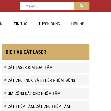
Tìm kiếm cho:
Tìm kiếm
ÁN
TIN TỨC
TUYỂN DỤNG
LIÊN HỆ
DỊCH VỤ CẮT LASER
CẮT LASER KIM LOẠI TẤM
CẮT CNC: INOX, SẮT, THÉP, NHÔM, ĐỒNG
GIA CÔNG CẮT CNC NHÔM TẤM
CẮT THÉP TẤM, CẮT CNC THÉP TẤM