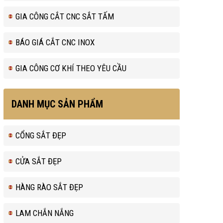
GIA CÔNG CẮT CNC SẮT TẤM
BÁO GIÁ CẮT CNC INOX
GIA CÔNG CƠ KHÍ THEO YÊU CẦU
DANH MỤC SẢN PHẨM
CỔNG SẮT ĐẸP
CỬA SẮT ĐẸP
HÀNG RÀO SẮT ĐẸP
LAM CHẮN NẮNG