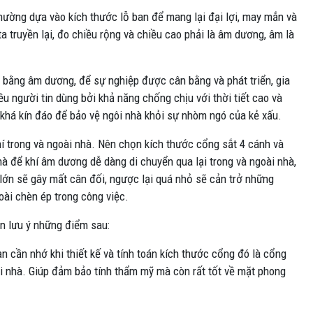
thường dựa vào kích thước lỗ ban để mang lại đại lợi, may mắn và
a truyền lại, đo chiều rộng và chiều cao phải là âm dương, âm là
n bằng âm dương, để sự nghiệp được cân bằng và phát triển, gia
ều người tin dùng bởi khả năng chống chịu với thời tiết cao và
 khá kín đáo để bảo vệ ngôi nhà khỏi sự nhòm ngó của kẻ xấu.
í trong và ngoài nhà. Nên chọn kích thước cổng sắt 4 cánh và
à để khí âm dương dễ dàng di chuyển qua lại trong và ngoài nhà,
 lớn sẽ gây mất cân đối, ngược lại quá nhỏ sẽ cản trở những
goài chèn ép trong công việc.
ần lưu ý những điểm sau:
n cần nhớ khi thiết kế và tính toán kích thước cổng đó là cổng
i nhà. Giúp đảm bảo tính thẩm mỹ mà còn rất tốt về mặt phong