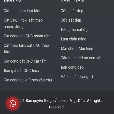
Cắt laser kim loại tấm
Cổng sắt đẹp
Cắt CNC: Inox, sắt, thép,
Cửa sắt đẹp
nhôm, đồng
Hàng rào sắt đẹp
Gia công cắt CNC nhôm tấm
Lam chắn nắng
Cắt thép tấm, cắt CNC thép
Mái che – Mái hiên
tấm
Cầu thang – Lan can sắt
Gia công cắt CNC sắt tấm
Ban công đẹp
Báo giá cắt CNC Inox
Vách ngăn trang trí
Gia công cơ khí theo yêu cầu
Trung tâm hỗ trợ
© 2021 Bản quyền thuộc về
Laser Việt Đức
. All rights
reserved.