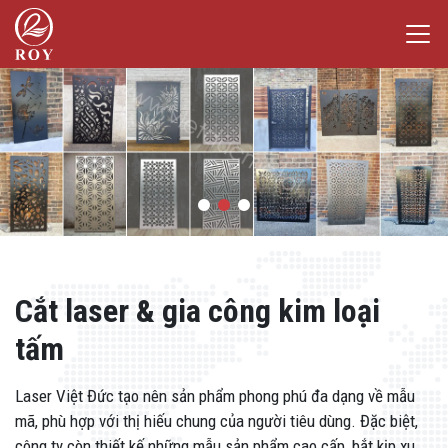
Chuyển đến nội dung
Laser Việt Đức
iếm
Cắt laser & gia công kim loại
tấm
Laser Việt Đức tạo nên sản phẩm phong phú đa dạng về mẫu
mã, phù hợp với thị hiếu chung của người tiêu dùng. Đặc biệt,
công ty còn thiết kế những mẫu sản phẩm cao cấp, bắt kịp xu