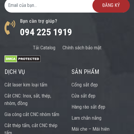
Email Address
Bạn cần trợ giúp?
094 225 1919
Tải Catalog
Chính sách bảo mật
DỊCH VỤ
SẢN PHẨM
Cắt laser kim loại tấm
Cổng sắt đẹp
Cắt CNC: Inox, sắt, thép,
Cửa sắt đẹp
nhôm, đồng
Hàng rào sắt đẹp
Gia công cắt CNC nhôm tấm
Lam chắn nắng
Cắt thép tấm, cắt CNC thép
Mái che – Mái hiên
tấm