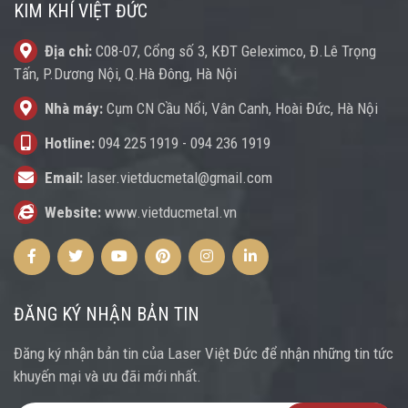
KIM KHÍ VIỆT ĐỨC
Địa chỉ:
C08-07, Cổng số 3, KĐT Geleximco, Đ.Lê Trọng
Tấn, P.Dương Nội, Q.Hà Đông, Hà Nội
Nhà máy:
Cụm CN Cầu Nổi, Vân Canh, Hoài Đức, Hà Nội
Hotline:
094 225 1919
-
094 236 1919
Email:
laser.vietducmetal@gmail.com
Website:
www.vietducmetal.vn
Facebook
Twitter
Youtube
Pinterest
Instagram
Instagram
ĐĂNG KÝ NHẬN BẢN TIN
Đăng ký nhận bản tin của Laser Việt Đức để nhận những tin tức
khuyến mại và ưu đãi mới nhất.