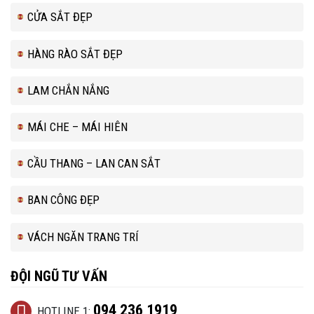
CỬA SẮT ĐẸP
HÀNG RÀO SẮT ĐẸP
LAM CHẮN NẮNG
MÁI CHE – MÁI HIÊN
CẦU THANG – LAN CAN SẮT
BAN CÔNG ĐẸP
VÁCH NGĂN TRANG TRÍ
ĐỘI NGŨ TƯ VẤN
094 236 1919
HOTLINE 1: