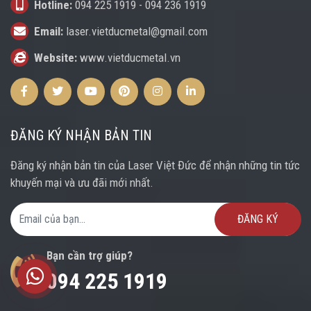
Hotline:
094 225 1919
-
094 236 1919
Email:
laser.vietducmetal@gmail.com
Website:
www.vietducmetal.vn
Facebook
Twitter
Youtube
Pinterest
Instagram
Instagram
ĐĂNG KÝ NHẬN BẢN TIN
Đăng ký nhận bản tin của Laser Việt Đức để nhận những tin tức
khuyến mại và ưu đãi mới nhất.
Email Address
Bạn cần trợ giúp?
Trung tâm hỗ trợ
094 225 1919