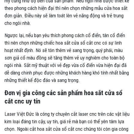
mỹ cũng như độ bền của sản phẩm. Nếu ngôi nhà được thiết kế
theo phong cách hiện đại thì nên chọn những mẫu cửa hoa sắt
đơn giản. Điều này sẽ làm toát lên vẻ năng động và trẻ trung
cho ngôi nhà.
Ngược lại, nếu bạn yêu thích phong cách cổ điển, tân cổ điển
thì nên chọn những chiếc hoa sắt cửa sổ cắt cnc có sự linh
hoạt nhất định. Nó sẽ tôn thêm vẻ sang trọng, quý phái, màu
sơn giả cổ màu đồng sẽ tăng thêm vẻ uy nghiêm cho toàn bộ
ngôi nhà. Sắt mỹ thuật với vẻ đẹp vừa cổ điển vừa hiện đại đã
dễ dàng chinh phục được những khách hàng khó tính nhất bằng
những thiết kế độc đáo và sang trọng.
Đơn vị gia công các sản phẩm hoa sắt cửa sổ
cắt cnc uy tín
Laser Việt Đức là công ty chuyên cắt laser cnc trên các vật liệu
kim loại đáng tin cậy, uy tín, giá rẻ mà bạn có thể yên tâm lựa
chọn. Ngoài cắt hoa sắt cửa sổ cắt cnc chúng tôi còn gia công