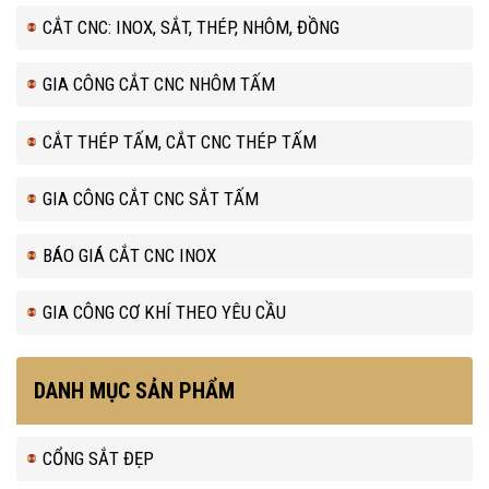
CẮT CNC: INOX, SẮT, THÉP, NHÔM, ĐỒNG
GIA CÔNG CẮT CNC NHÔM TẤM
CẮT THÉP TẤM, CẮT CNC THÉP TẤM
GIA CÔNG CẮT CNC SẮT TẤM
BÁO GIÁ CẮT CNC INOX
GIA CÔNG CƠ KHÍ THEO YÊU CẦU
DANH MỤC SẢN PHẨM
CỔNG SẮT ĐẸP