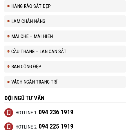
HÀNG RÀO SẮT ĐẸP
LAM CHẮN NẮNG
MÁI CHE – MÁI HIÊN
CẦU THANG – LAN CAN SẮT
BAN CÔNG ĐẸP
VÁCH NGĂN TRANG TRÍ
ĐỘI NGŨ TƯ VẤN
094 236 1919
HOTLINE 1:
094 225 1919
HOTLINE 2: