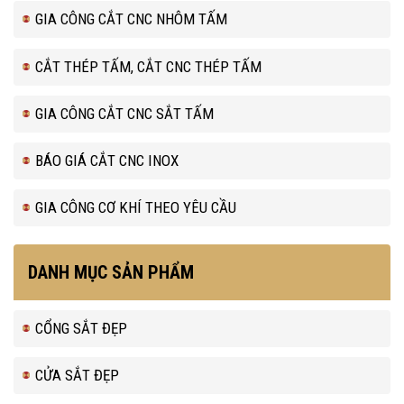
GIA CÔNG CẮT CNC NHÔM TẤM
CẮT THÉP TẤM, CẮT CNC THÉP TẤM
GIA CÔNG CẮT CNC SẮT TẤM
BÁO GIÁ CẮT CNC INOX
GIA CÔNG CƠ KHÍ THEO YÊU CẦU
DANH MỤC SẢN PHẨM
CỔNG SẮT ĐẸP
CỬA SẮT ĐẸP