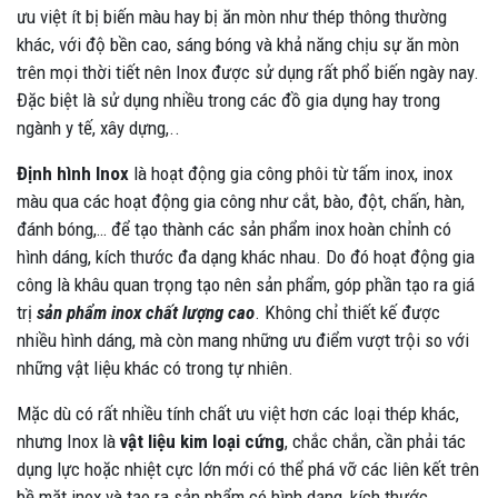
ưu việt ít bị biến màu hay bị ăn mòn như thép thông thường
khác, với độ bền cao, sáng bóng và khả năng chịu sự ăn mòn
trên mọi thời tiết nên Inox được sử dụng rất phổ biến ngày nay.
Đặc biệt là sử dụng nhiều trong các đồ gia dụng hay trong
ngành y tế, xây dựng,..
Định hình Inox
là hoạt động gia công phôi từ tấm inox, inox
màu qua các hoạt động gia công như cắt, bào, đột, chấn, hàn,
đánh bóng,… để tạo thành các sản phẩm inox hoàn chỉnh có
hình dáng, kích thước đa dạng khác nhau. Do đó hoạt động gia
công là khâu quan trọng tạo nên sản phẩm, góp phần tạo ra giá
trị
sản phẩm inox chất lượng cao
. Không chỉ thiết kế được
nhiều hình dáng, mà còn mang những ưu điểm vượt trội so với
những vật liệu khác có trong tự nhiên.
Mặc dù có rất nhiều tính chất ưu việt hơn các loại thép khác,
nhưng Inox là
vật liệu kim loại cứng
, chắc chắn, cần phải tác
dụng lực hoặc nhiệt cực lớn mới có thể phá vỡ các liên kết trên
bề mặt inox và tạo ra sản phẩm có hình dạng, kích thước,