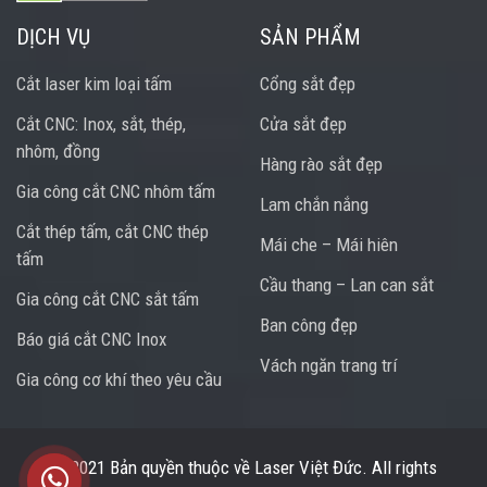
DỊCH VỤ
SẢN PHẨM
Cắt laser kim loại tấm
Cổng sắt đẹp
Cắt CNC: Inox, sắt, thép,
Cửa sắt đẹp
nhôm, đồng
Hàng rào sắt đẹp
Gia công cắt CNC nhôm tấm
Lam chắn nắng
Cắt thép tấm, cắt CNC thép
Mái che – Mái hiên
tấm
Cầu thang – Lan can sắt
Gia công cắt CNC sắt tấm
Ban công đẹp
Báo giá cắt CNC Inox
Vách ngăn trang trí
Gia công cơ khí theo yêu cầu
Trung tâm hỗ trợ
© 2021 Bản quyền thuộc về
Laser Việt Đức
. All rights