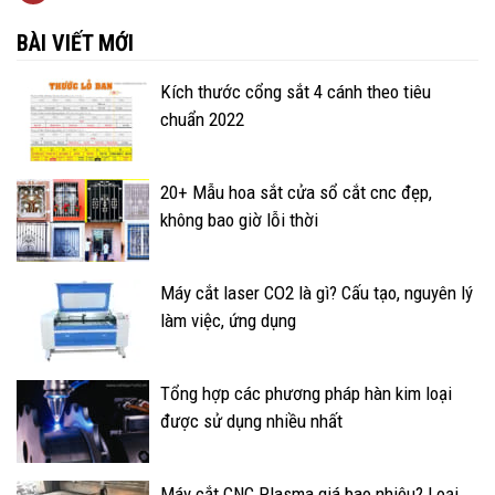
BÀI VIẾT MỚI
Kích thước cổng sắt 4 cánh theo tiêu
chuẩn 2022
20+ Mẫu hoa sắt cửa sổ cắt cnc đẹp,
không bao giờ lỗi thời
Máy cắt laser CO2 là gì? Cấu tạo, nguyên lý
làm việc, ứng dụng
Tổng hợp các phương pháp hàn kim loại
được sử dụng nhiều nhất
Máy cắt CNC Plasma giá bao nhiêu? Loại