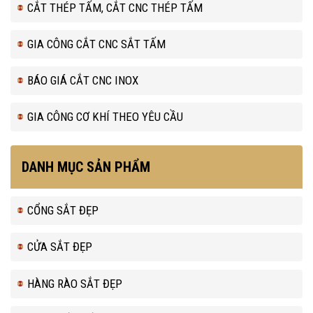
CẮT THÉP TẤM, CẮT CNC THÉP TẤM
GIA CÔNG CẮT CNC SẮT TẤM
BÁO GIÁ CẮT CNC INOX
GIA CÔNG CƠ KHÍ THEO YÊU CẦU
DANH MỤC SẢN PHẨM
CỔNG SẮT ĐẸP
CỬA SẮT ĐẸP
HÀNG RÀO SẮT ĐẸP