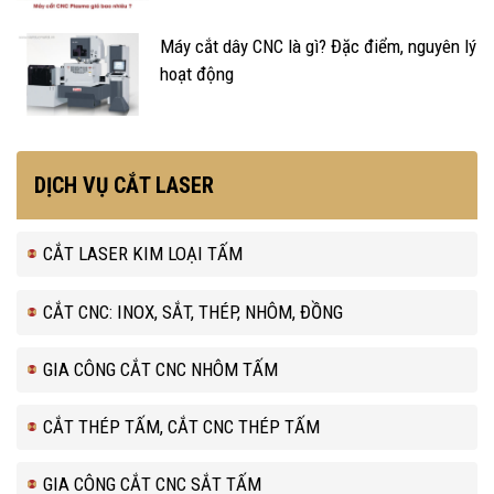
Máy cắt dây CNC là gì? Đặc điểm, nguyên lý
hoạt động
DỊCH VỤ CẮT LASER
CẮT LASER KIM LOẠI TẤM
CẮT CNC: INOX, SẮT, THÉP, NHÔM, ĐỒNG
GIA CÔNG CẮT CNC NHÔM TẤM
CẮT THÉP TẤM, CẮT CNC THÉP TẤM
GIA CÔNG CẮT CNC SẮT TẤM