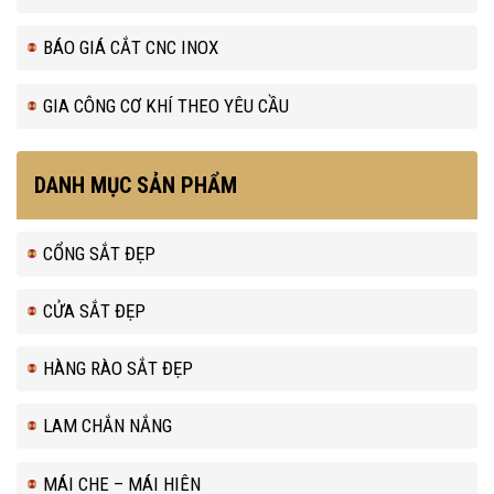
BÁO GIÁ CẮT CNC INOX
GIA CÔNG CƠ KHÍ THEO YÊU CẦU
DANH MỤC SẢN PHẨM
CỔNG SẮT ĐẸP
CỬA SẮT ĐẸP
HÀNG RÀO SẮT ĐẸP
LAM CHẮN NẮNG
MÁI CHE – MÁI HIÊN