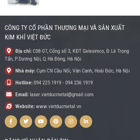
CÔNG TY CỔ PHẦN THƯƠNG MẠI VÀ SẢN XUẤT
KIM KHÍ VIỆT ĐỨC
Địa chỉ:
C08-07, Cổng số 3, KĐT Geleximco, Đ.Lê Trọng
Tấn, P.Dương Nội, Q.Hà Đông, Hà Nội
Nhà máy:
Cụm CN Cầu Nổi, Vân Canh, Hoài Đức, Hà Nội
Hotline:
094 225 1919
-
094 236 1919
Email:
laser.vietducmetal@gmail.com
Website:
www.vietducmetal.vn
Facebook
Twitter
Youtube
Pinterest
Instagram
Instagram