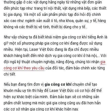
thường gặp ở các vật dụng hằng ngày từ những vật đơn giản
đến phức tạp như: trang trí nội thất, vật dụng nhà bếp, các thiết
bị gia dụng. Và một số sản phẩm phức tạp đòi hỏi độ chính
xác cao như: ngành sản xuất ô tô, nha khoa, quân sự, y tế, hàng
không và các thiết bị vệ tinh, thiết bị dùng cho y tế…
Như vậy chúng ta đã biết khái niệm gia công cơ khí tiếng Anh là
gì? một số phương pháp gia công cơ khí đang được sử dụng
nhiều. Hiện tại, Laser Việt Đức đang là địa chỉ được nhiều
khách hàng biết đến nhờ dịch vụ gia công cơ khí ở hà nội,… Với
đội ngũ kỹ thuật chuyên nghiệp, năng động, chúng tôi nhận
gia
công cơ khí theo yêu cầu
của đối tác, đảm bảo chính xác từng
chi tiết.
Nếu bạn đang tìm đơn vị
gia công cơ khí
chuyên chế tạo
khuôn mẫu uy tín thì hãy để Laser Việt Đức có cơ hội để thể
hiện sự khác biệt của mình. Đảm bảo bạn sẽ có những sản
phẩm chất lượng mà mức giá gia công cũng ưu đãi hơn hẳn
các cơ sở nhận gia công cơ khí khác hiện nay.