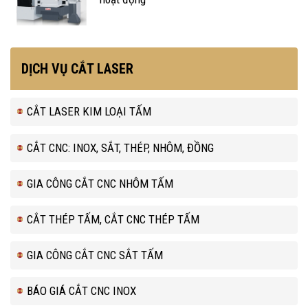
DỊCH VỤ CẮT LASER
CẮT LASER KIM LOẠI TẤM
CẮT CNC: INOX, SẮT, THÉP, NHÔM, ĐỒNG
GIA CÔNG CẮT CNC NHÔM TẤM
CẮT THÉP TẤM, CẮT CNC THÉP TẤM
GIA CÔNG CẮT CNC SẮT TẤM
BÁO GIÁ CẮT CNC INOX