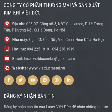
CÔNG TY CỔ PHẦN THƯƠNG MẠI VÀ SẢN XUẤT
KIM KHÍ VIỆT ĐỨC
Địa chỉ:
C08-07, Cổng số 3, KĐT Geleximco, Đ.Lê Trọng
Tấn, P.Dương Nội, Q.Hà Đông, Hà Nội
Nhà máy:
Cụm CN Cầu Nổi, Vân Canh, Hoài Đức, Hà Nội
Hotline:
094 225 1919
-
094 236 1919
Email:
laser.vietducmetal@gmail.com
Website:
www.vietducmetal.vn
Facebook
Twitter
Youtube
Pinterest
Instagram
Instagram
ĐĂNG KÝ NHẬN BẢN TIN
Đăng ký nhận bản tin của Laser Việt Đức để nhận những tin tức