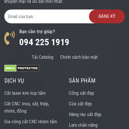
khuyến mại và ưu đãi mới nhất.
Email Address
Bạn cần trợ giúp?
094 225 1919
Tải Catalog
Chính sách bảo mật
DỊCH VỤ
SẢN PHẨM
Cắt laser kim loại tấm
Cổng sắt đẹp
Cắt CNC: Inox, sắt, thép,
Cửa sắt đẹp
nhôm, đồng
Hàng rào sắt đẹp
Gia công cắt CNC nhôm tấm
Lam chắn nắng