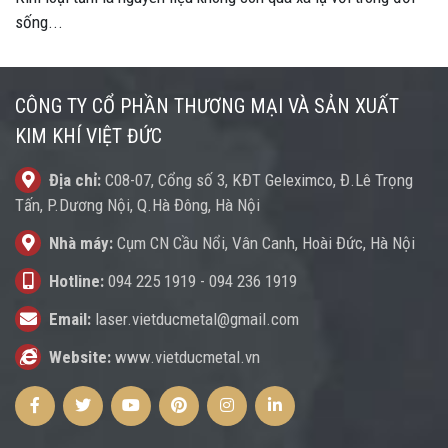
sống...
CÔNG TY CỔ PHẦN THƯƠNG MẠI VÀ SẢN XUẤT
KIM KHÍ VIỆT ĐỨC
Địa chỉ:
C08-07, Cổng số 3, KĐT Geleximco, Đ.Lê Trọng
Tấn, P.Dương Nội, Q.Hà Đông, Hà Nội
Nhà máy:
Cụm CN Cầu Nổi, Vân Canh, Hoài Đức, Hà Nội
Hotline:
094 225 1919
-
094 236 1919
Email:
laser.vietducmetal@gmail.com
Website:
www.vietducmetal.vn
Facebook
Twitter
Youtube
Pinterest
Instagram
Instagram