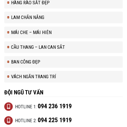
HÀNG RÀO SẮT ĐẸP
LAM CHẮN NẮNG
MÁI CHE – MÁI HIÊN
CẦU THANG – LAN CAN SẮT
BAN CÔNG ĐẸP
VÁCH NGĂN TRANG TRÍ
ĐỘI NGŨ TƯ VẤN
094 236 1919
HOTLINE 1:
094 225 1919
HOTLINE 2: