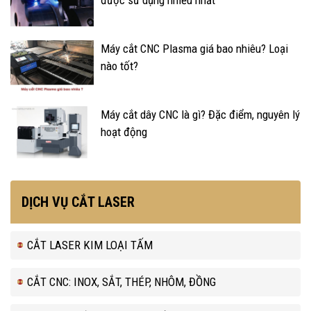
được sử dụng nhiều nhất
Máy cắt CNC Plasma giá bao nhiêu? Loại
nào tốt?
Máy cắt dây CNC là gì? Đặc điểm, nguyên lý
hoạt động
DỊCH VỤ CẮT LASER
CẮT LASER KIM LOẠI TẤM
CẮT CNC: INOX, SẮT, THÉP, NHÔM, ĐỒNG