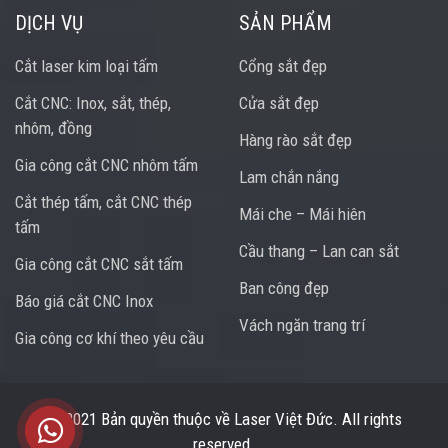
DỊCH VỤ
SẢN PHẨM
Cắt laser kim loại tấm
Cổng sắt đẹp
Cắt CNC: Inox, sắt, thép,
Cửa sắt đẹp
nhôm, đồng
Hàng rào sắt đẹp
Gia công cắt CNC nhôm tấm
Lam chắn nắng
Cắt thép tấm, cắt CNC thép
Mái che – Mái hiên
tấm
Cầu thang – Lan can sắt
Gia công cắt CNC sắt tấm
Ban công đẹp
Báo giá cắt CNC Inox
Vách ngăn trang trí
Gia công cơ khí theo yêu cầu
Trung tâm hỗ trợ
© 2021 Bản quyền thuộc về
Laser Việt Đức
. All rights
reserved.