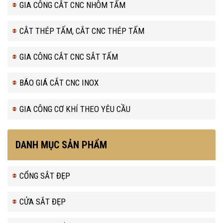
GIA CÔNG CẮT CNC NHÔM TẤM
CẮT THÉP TẤM, CẮT CNC THÉP TẤM
GIA CÔNG CẮT CNC SẮT TẤM
BÁO GIÁ CẮT CNC INOX
GIA CÔNG CƠ KHÍ THEO YÊU CẦU
DANH MỤC SẢN PHẨM
CỔNG SẮT ĐẸP
CỬA SẮT ĐẸP