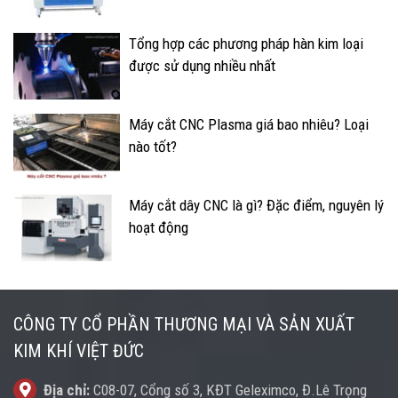
Tổng hợp các phương pháp hàn kim loại
được sử dụng nhiều nhất
Máy cắt CNC Plasma giá bao nhiêu? Loại
nào tốt?
Máy cắt dây CNC là gì? Đặc điểm, nguyên lý
hoạt động
CÔNG TY CỔ PHẦN THƯƠNG MẠI VÀ SẢN XUẤT
KIM KHÍ VIỆT ĐỨC
Địa chỉ:
C08-07, Cổng số 3, KĐT Geleximco, Đ.Lê Trọng