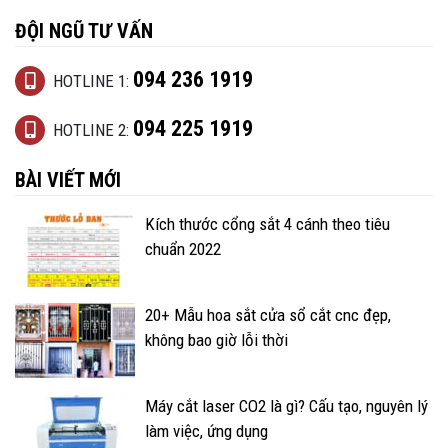
ĐỘI NGŨ TƯ VẤN
094 236 1919
HOTLINE 1:
094 225 1919
HOTLINE 2:
BÀI VIẾT MỚI
Kích thước cổng sắt 4 cánh theo tiêu
chuẩn 2022
20+ Mẫu hoa sắt cửa sổ cắt cnc đẹp,
không bao giờ lỗi thời
Máy cắt laser CO2 là gì? Cấu tạo, nguyên lý
làm việc, ứng dụng