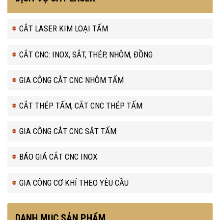
CẮT LASER KIM LOẠI TẤM
CẮT CNC: INOX, SẮT, THÉP, NHÔM, ĐỒNG
GIA CÔNG CẮT CNC NHÔM TẤM
CẮT THÉP TẤM, CẮT CNC THÉP TẤM
GIA CÔNG CẮT CNC SẮT TẤM
BÁO GIÁ CẮT CNC INOX
GIA CÔNG CƠ KHÍ THEO YÊU CẦU
DANH MỤC SẢN PHẨM