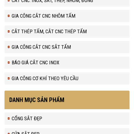
CẮT CNC: INOX, SẮT, THÉP, NHÔM, ĐỒNG
GIA CÔNG CẮT CNC NHÔM TẤM
CẮT THÉP TẤM, CẮT CNC THÉP TẤM
GIA CÔNG CẮT CNC SẮT TẤM
BÁO GIÁ CẮT CNC INOX
GIA CÔNG CƠ KHÍ THEO YÊU CẦU
DANH MỤC SẢN PHẨM
CỔNG SẮT ĐẸP
CỬA SẮT ĐẸP