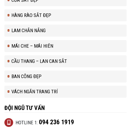
HÀNG RÀO SẮT ĐẸP
LAM CHẮN NẮNG
MÁI CHE – MÁI HIÊN
CẦU THANG – LAN CAN SẮT
BAN CÔNG ĐẸP
VÁCH NGĂN TRANG TRÍ
ĐỘI NGŨ TƯ VẤN
094 236 1919
HOTLINE 1: