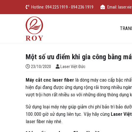
Chuyển đến nội dung
Hotline: 094 225 1919 - 094 236 1919
Email: laser.
iếm
Laser Việt Đức
TRAN
Một số ưu điểm khi gia công bằng máy
Đăng bởi
23/10/2020
Laser Việt Đức
Máy cắt cnc laser fiber
là dòng máy cao cấp bậc nhất
hiện đại đang được ứng dụng rộng rãi trong nhiều ngà
vượt trội hơn rất nhiều so với những dòng thông dụng
Sử dụng loại máy này giúp giảm chi phí bảo trì bảo dưỡ
100.000 giờ sử dụng liên tục. Vậy hãy cùng
Laser Việ
laser fiber này nhé.