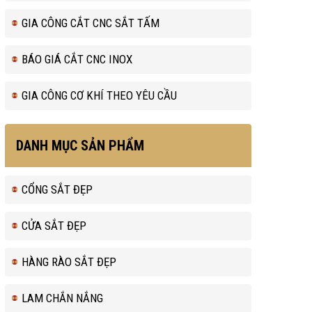
GIA CÔNG CẮT CNC SẮT TẤM
BÁO GIÁ CẮT CNC INOX
GIA CÔNG CƠ KHÍ THEO YÊU CẦU
DANH MỤC SẢN PHẨM
CỔNG SẮT ĐẸP
CỬA SẮT ĐẸP
HÀNG RÀO SẮT ĐẸP
LAM CHẮN NẮNG