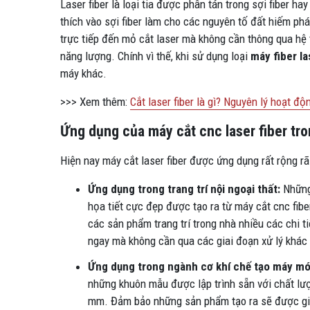
Laser fiber là loại tia được phân tán trong sợi fiber h
thích vào sợi fiber làm cho các nguyên tố đất hiếm phát
trực tiếp đến mỏ cắt laser mà không cần thông qua hệ
năng lượng. Chính vì thế, khi sử dụng loại
máy fiber la
máy khác.
>>> Xem thêm:
Cắt laser fiber là gì? Nguyên lý hoạt đ
Ứng dụng của máy cắt cnc laser fiber tr
Hiện nay máy cắt laser fiber được ứng dụng rất rộng rã
Ứng dụng trong trang trí nội ngoại thất:
Những
họa tiết cực đẹp được tạo ra từ máy cắt cnc fibe
các sản phẩm trang trí trong nhà nhiều các chi 
ngay mà không cần qua các giai đoạn xử lý khác 
Ứng dụng trong ngành cơ khí chế tạo máy mó
những khuôn mẫu được lập trình sẵn với chất lượ
mm. Đảm bảo những sản phẩm tạo ra sẽ được gia