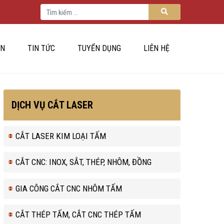
Tìm kiếm cho:
Tìm kiếm
ÁN
TIN TỨC
TUYỂN DỤNG
LIÊN HỆ
DỊCH VỤ CẮT LASER
CẮT LASER KIM LOẠI TẤM
CẮT CNC: INOX, SẮT, THÉP, NHÔM, ĐỒNG
GIA CÔNG CẮT CNC NHÔM TẤM
CẮT THÉP TẤM, CẮT CNC THÉP TẤM