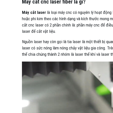
Máy cắt cnc laser fiber là gì?
Máy cắt laser
là loại máy cnc có nguyên lý hoạt động l
hoặc phi kim theo các hình dạng và kích thước mong mu
cắt cnc laser có 2 phần chính là: phần máy cnc để điề
laser để cắt vật liệu.
Nguồn laser hay còn gọi là tia laser là một thiết bị 
laser có sức nóng làm nóng chảy vật liệu gia công. Trê
thể chia chúng thành 2 nhóm là laser thể khí và laser t