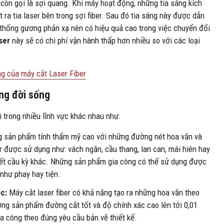
ay còn gọi là sợi quang. Khi máy hoạt động, những tia sáng kích
 ra tia laser bên trong sợi fiber. Sau đó tia sáng này được dẫn
 thống gương phản xạ nên có hiệu quả cao trong việc chuyển đổi
ser
này sẽ có chi phí vận hành thấp hơn nhiều so với các loại
ộng của máy cắt Laser Fiber
ong đời sống
i trong nhiều lĩnh vực khác nhau như:
 sản phẩm tính thẩm mỹ cao với những đường nét hoa văn và
r được sử dụng như: vách ngăn, cầu thang, lan can, mái hiên hay
tiết cầu kỳ khác. Những sản phẩm gia công có thể sử dụng được
như phay hay tiện.
c:
Máy cắt laser fiber có khả năng tạo ra những hoa văn theo
ng sản phẩm đường cắt tốt và độ chính xác cao lên tới 0,01
 công theo đúng yêu cầu bản vẽ thiết kế.