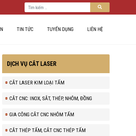
Tìm kiếm cho:
Tìm kiếm
ÁN
TIN TỨC
TUYỂN DỤNG
LIÊN HỆ
DỊCH VỤ CẮT LASER
CẮT LASER KIM LOẠI TẤM
CẮT CNC: INOX, SẮT, THÉP, NHÔM, ĐỒNG
GIA CÔNG CẮT CNC NHÔM TẤM
CẮT THÉP TẤM, CẮT CNC THÉP TẤM