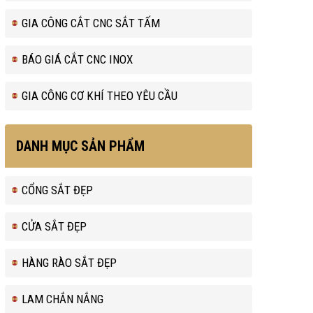
GIA CÔNG CẮT CNC SẮT TẤM
BÁO GIÁ CẮT CNC INOX
GIA CÔNG CƠ KHÍ THEO YÊU CẦU
DANH MỤC SẢN PHẨM
CỔNG SẮT ĐẸP
CỬA SẮT ĐẸP
HÀNG RÀO SẮT ĐẸP
LAM CHẮN NẮNG