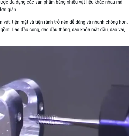
 được đa dạng các sản phẩm bằng nhiều vật liệu khác nhau mà
đơn giản.
iện vát, tiện mặt và tiện rãnh trở nên dễ dàng và nhanh chóng hơn.
ao gồm: Dao đầu cong, dao đầu thẳng, dao khỏa mặt đầu, dao vai,