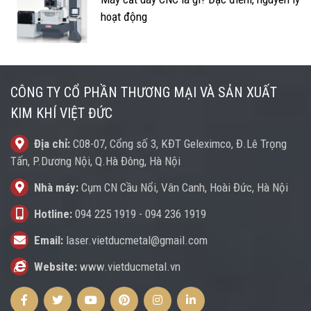
hoạt động
CÔNG TY CỔ PHẦN THƯƠNG MẠI VÀ SẢN XUẤT
KIM KHÍ VIỆT ĐỨC
Địa chỉ:
C08-07, Cổng số 3, KĐT Geleximco, Đ.Lê Trọng
Tấn, P.Dương Nội, Q.Hà Đông, Hà Nội
Nhà máy:
Cụm CN Cầu Nổi, Vân Canh, Hoài Đức, Hà Nội
Hotline:
094 225 1919
-
094 236 1919
Email:
laser.vietducmetal@gmail.com
Website:
www.vietducmetal.vn
Facebook
Twitter
Youtube
Pinterest
Instagram
Instagram