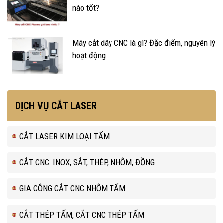
nào tốt?
Máy cắt dây CNC là gì? Đặc điểm, nguyên lý
hoạt động
DỊCH VỤ CẮT LASER
CẮT LASER KIM LOẠI TẤM
CẮT CNC: INOX, SẮT, THÉP, NHÔM, ĐỒNG
GIA CÔNG CẮT CNC NHÔM TẤM
CẮT THÉP TẤM, CẮT CNC THÉP TẤM