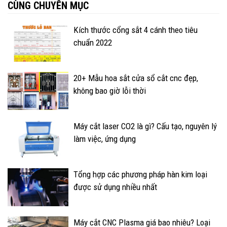
CÙNG CHUYÊN MỤC
Kích thước cổng sắt 4 cánh theo tiêu
chuẩn 2022
20+ Mẫu hoa sắt cửa sổ cắt cnc đẹp,
không bao giờ lỗi thời
Máy cắt laser CO2 là gì? Cấu tạo, nguyên lý
làm việc, ứng dụng
Tổng hợp các phương pháp hàn kim loại
được sử dụng nhiều nhất
Máy cắt CNC Plasma giá bao nhiêu? Loại