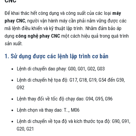
CNC
Để khai thác hết công dụng và công suất của các loại
máy
phay CNC
, người vận hành máy cần phải nắm vững được các
mã lệnh điều khiển và kỹ thuật lập trình. Nhằm đảm bảo áp
dụng
công nghệ phay CNC
một cách hiệu quả trong quá trình
sản xuất.
1. Sử dụng được các lệnh lập trình cơ bản
Lệnh di chuyển dao phay: G00, G01, G02, G03
Lệnh di chuyển hệ tọa độ: G17, G18, G19, G54 đến G59,
G92
Lệnh thay đổi về tốc độ chạy dao: G94, G95, G96
Lệnh chọn và thay dao: T…, M06
Lệnh di chuyển về tọa độ và kích thước tọa độ: G90, G91,
G20, G21