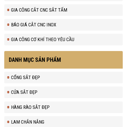
GIA CÔNG CẮT CNC SẮT TẤM
BÁO GIÁ CẮT CNC INOX
GIA CÔNG CƠ KHÍ THEO YÊU CẦU
DANH MỤC SẢN PHẨM
CỔNG SẮT ĐẸP
CỬA SẮT ĐẸP
HÀNG RÀO SẮT ĐẸP
LAM CHẮN NẮNG