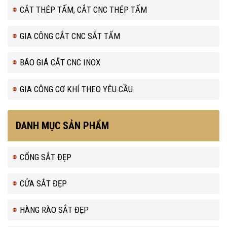
CẮT THÉP TẤM, CẮT CNC THÉP TẤM
GIA CÔNG CẮT CNC SẮT TẤM
BÁO GIÁ CẮT CNC INOX
GIA CÔNG CƠ KHÍ THEO YÊU CẦU
DANH MỤC SẢN PHẨM
CỔNG SẮT ĐẸP
CỬA SẮT ĐẸP
HÀNG RÀO SẮT ĐẸP