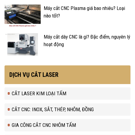
Máy cắt CNC Plasma giá bao nhiêu? Loại
nào tốt?
Máy cắt dây CNC là gì? Đặc điểm, nguyên lý
hoạt động
DỊCH VỤ CẮT LASER
CẮT LASER KIM LOẠI TẤM
CẮT CNC: INOX, SẮT, THÉP, NHÔM, ĐỒNG
GIA CÔNG CẮT CNC NHÔM TẤM