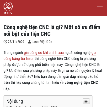
Chuyển đến nội dung
Laser Việt Đức
iếm
Công nghệ tiện CNC là gì? Một số ưu điểm
nổi bật của tiện CNC
Đăng bởi
28/11/2020
Laser Việt Đức
Trong ngành
gia công cơ khí chính xác
ngoài công nghệ
gia
công bằng tia laser
thì công nghệ tiện CNC cũng là phương
pháp được sử dụng phổ biến hiện nay. Công nghệ tiện CNC là
gì? Ưu điểm của phương pháp này là gì và nó có nguyên lý hoạt
động như thế nào? Nếu bạn đang cần giải đáp những câu hỏi
trên thì hãy cùng chúng tôi tìm hiểu về
công nghệ tiện CNC
này.
Nội dung