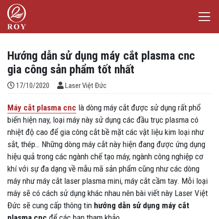
Chuyển đến nội dung
Laser Việt Đức
iếm
Hướng dẫn sử dụng máy cắt plasma cnc
gia công sản phẩm tốt nhất
Đăng bởi
17/10/2020
Laser Việt Đức
Máy cắt plasma cnc
là dòng máy cắt được sử dụng rất phổ
biến hiện nay, loại máy này sử dụng các đầu trục plasma có
nhiệt độ cao để gia công cắt bề mặt các vật liệu kim loại như
sắt, thép… Những dòng máy cắt này hiện đang được ứng dụng
hiệu quả trong các ngành chế tạo máy, ngành công nghiệp cơ
khí với sự đa dạng về mẫu mã sản phẩm cũng như các dòng
máy như máy cắt laser plasma mini, máy cắt cầm tay. Mỗi loại
máy sẽ có cách sử dụng khác nhau nên bài viết này Laser Việt
Đức sẽ cung cấp thông tin
hướng dẫn sử dụng máy cắt
plasma cnc
để các bạn tham khảo.