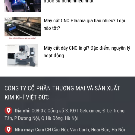
được sử dụng nhiều nhất
Máy cắt CNC Plasma giá bao nhiêu? Loại
nào tốt?
Máy cắt dây CNC là gì? Đặc điểm, nguyên lý
hoạt động
CÔNG TY CỔ PHẦN THƯƠNG MẠI VÀ SẢN XUẤT
KIM KHÍ VIỆT ĐỨC
Địa chỉ:
C08-07, Cổng số 3, KĐT Geleximco, Đ.Lê Trọng
Tấn, P.Dương Nội, Q.Hà Đông, Hà Nội
Nhà máy:
Cụm CN Cầu Nổi, Vân Canh, Hoài Đức, Hà Nội