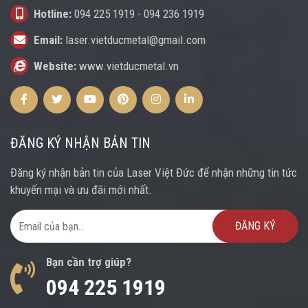
Hotline:
094 225 1919
-
094 236 1919
Email:
laser.vietducmetal@gmail.com
Website:
www.vietducmetal.vn
Facebook
Twitter
Youtube
Pinterest
Instagram
Instagram
ĐĂNG KÝ NHẬN BẢN TIN
Đăng ký nhận bản tin của Laser Việt Đức để nhận những tin tức
khuyến mại và ưu đãi mới nhất.
Email Address
Bạn cần trợ giúp?
094 225 1919