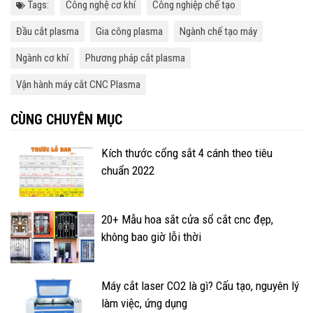
Tags:
Công nghệ cơ khí
Công nghiệp chế tạo
Đầu cắt plasma
Gia công plasma
Ngành chế tạo máy
Ngành cơ khí
Phương pháp cắt plasma
Vận hành máy cắt CNC Plasma
CÙNG CHUYÊN MỤC
Kích thước cổng sắt 4 cánh theo tiêu
chuẩn 2022
20+ Mẫu hoa sắt cửa sổ cắt cnc đẹp,
không bao giờ lỗi thời
Máy cắt laser CO2 là gì? Cấu tạo, nguyên lý
làm việc, ứng dụng