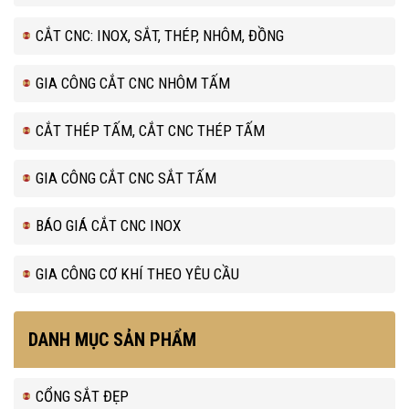
CẮT CNC: INOX, SẮT, THÉP, NHÔM, ĐỒNG
GIA CÔNG CẮT CNC NHÔM TẤM
CẮT THÉP TẤM, CẮT CNC THÉP TẤM
GIA CÔNG CẮT CNC SẮT TẤM
BÁO GIÁ CẮT CNC INOX
GIA CÔNG CƠ KHÍ THEO YÊU CẦU
DANH MỤC SẢN PHẨM
CỔNG SẮT ĐẸP