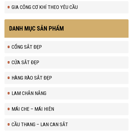
GIA CÔNG CƠ KHÍ THEO YÊU CẦU
DANH MỤC SẢN PHẨM
CỔNG SẮT ĐẸP
CỬA SẮT ĐẸP
HÀNG RÀO SẮT ĐẸP
LAM CHẮN NẮNG
MÁI CHE – MÁI HIÊN
CẦU THANG – LAN CAN SẮT