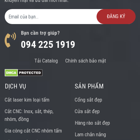
khuyến mại và ưu đãi mới nhất.
Email Address
Bạn cần trợ giúp?
094 225 1919
Tải Catalog
Chính sách bảo mật
DỊCH VỤ
SẢN PHẨM
Cắt laser kim loại tấm
Cổng sắt đẹp
Cắt CNC: Inox, sắt, thép,
Cửa sắt đẹp
nhôm, đồng
Hàng rào sắt đẹp
Gia công cắt CNC nhôm tấm
Lam chắn nắng