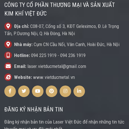
CÔNG TY CỔ PHẦN THƯƠNG MẠI VÀ SẢN XUẤT
KIM KHÍ VIỆT ĐỨC
Địa chỉ:
C08-07, Cổng số 3, KĐT Geleximco, Đ.Lê Trọng
Tấn, P.Dương Nội, Q.Hà Đông, Hà Nội
Nhà máy:
Cụm CN Cầu Nổi, Vân Canh, Hoài Đức, Hà Nội
Hotline:
094 225 1919
-
094 236 1919
Email:
laser.vietducmetal@gmail.com
Website:
www.vietducmetal.vn
Facebook
Twitter
Youtube
Pinterest
Instagram
Instagram
ĐĂNG KÝ NHẬN BẢN TIN
Đăng ký nhận bản tin của Laser Việt Đức để nhận những tin tức