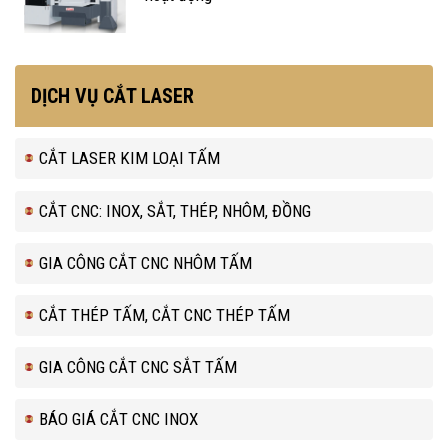
DỊCH VỤ CẮT LASER
CẮT LASER KIM LOẠI TẤM
CẮT CNC: INOX, SẮT, THÉP, NHÔM, ĐỒNG
GIA CÔNG CẮT CNC NHÔM TẤM
CẮT THÉP TẤM, CẮT CNC THÉP TẤM
GIA CÔNG CẮT CNC SẮT TẤM
BÁO GIÁ CẮT CNC INOX