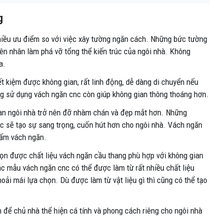
g
hiều ưu điểm so với việc xây tường ngăn cách. Những bức tường
yên nhân làm phá vỡ tổng thể kiến trúc của ngôi nhà. Không
a.
t kiệm được không gian, rất linh động, dễ dàng di chuyển nếu
g sử dụng vách ngăn cnc còn giúp không gian thông thoáng hơn.
an ngôi nhà trở nên đỡ nhàm chán và đẹp mắt hơn. Những
sắc sẽ tạo sự sang trọng, cuốn hút hơn cho ngôi nhà. Vách ngăn
tấm vách ngăn.
họn được chất liệu vách ngăn cầu thang phù hợp với không gian
ác mẫu vách ngăn cnc có thể được làm từ rất nhiều chất liệu
oải mái lựa chọn. Dù được làm từ vật liệu gì thì cũng có thể tạo
m để chủ nhà thể hiện cá tính và phong cách riêng cho ngôi nhà