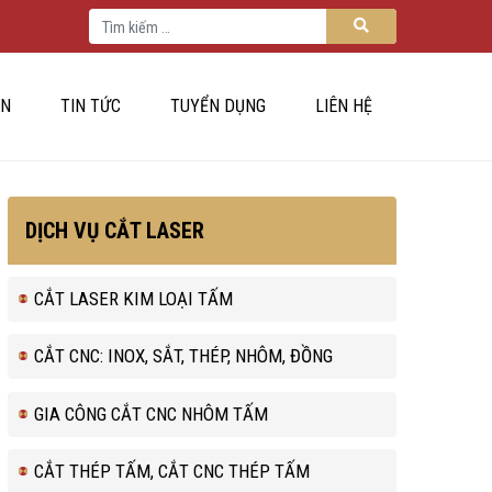
Tìm kiếm cho:
Tìm kiếm
ÁN
TIN TỨC
TUYỂN DỤNG
LIÊN HỆ
DỊCH VỤ CẮT LASER
CẮT LASER KIM LOẠI TẤM
CẮT CNC: INOX, SẮT, THÉP, NHÔM, ĐỒNG
GIA CÔNG CẮT CNC NHÔM TẤM
CẮT THÉP TẤM, CẮT CNC THÉP TẤM