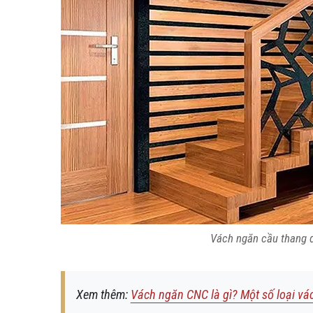
Vách ngăn cầu thang 
Xem thêm:
Vách ngăn CNC là gì? Một số loại vá