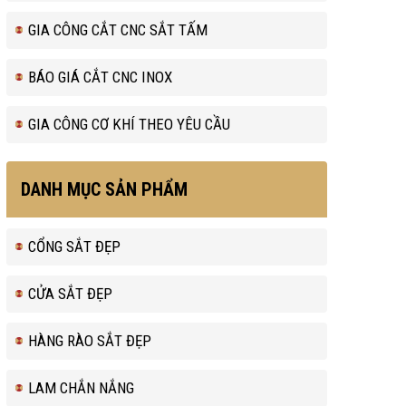
GIA CÔNG CẮT CNC SẮT TẤM
BÁO GIÁ CẮT CNC INOX
GIA CÔNG CƠ KHÍ THEO YÊU CẦU
DANH MỤC SẢN PHẨM
CỔNG SẮT ĐẸP
CỬA SẮT ĐẸP
HÀNG RÀO SẮT ĐẸP
LAM CHẮN NẮNG