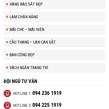
HÀNG RÀO SẮT ĐẸP
LAM CHẮN NẮNG
MÁI CHE – MÁI HIÊN
CẦU THANG – LAN CAN SẮT
BAN CÔNG ĐẸP
VÁCH NGĂN TRANG TRÍ
ĐỘI NGŨ TƯ VẤN
094 236 1919
HOTLINE 1:
094 225 1919
HOTLINE 2: