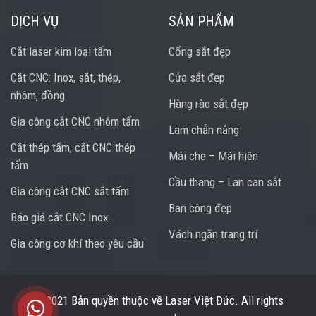
DỊCH VỤ
SẢN PHẨM
Cắt laser kim loại tấm
Cổng sắt đẹp
Cắt CNC: Inox, sắt, thép,
Cửa sắt đẹp
nhôm, đồng
Hàng rào sắt đẹp
Gia công cắt CNC nhôm tấm
Lam chắn nắng
Cắt thép tấm, cắt CNC thép
Mái che – Mái hiên
tấm
Cầu thang – Lan can sắt
Gia công cắt CNC sắt tấm
Ban công đẹp
Báo giá cắt CNC Inox
Vách ngăn trang trí
Gia công cơ khí theo yêu cầu
Trung tâm hỗ trợ
© 2021 Bản quyền thuộc về
Laser Việt Đức
. All rights