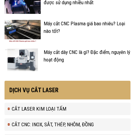
được sử dụng nhiều nhất
Máy cắt CNC Plasma giá bao nhiêu? Loại
nào tốt?
Máy cắt dây CNC là gì? Đặc điểm, nguyên lý
hoạt động
DỊCH VỤ CẮT LASER
CẮT LASER KIM LOẠI TẤM
CẮT CNC: INOX, SẮT, THÉP, NHÔM, ĐỒNG