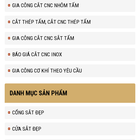
GIA CÔNG CẮT CNC NHÔM TẤM
CẮT THÉP TẤM, CẮT CNC THÉP TẤM
GIA CÔNG CẮT CNC SẮT TẤM
BÁO GIÁ CẮT CNC INOX
GIA CÔNG CƠ KHÍ THEO YÊU CẦU
DANH MỤC SẢN PHẨM
CỔNG SẮT ĐẸP
CỬA SẮT ĐẸP