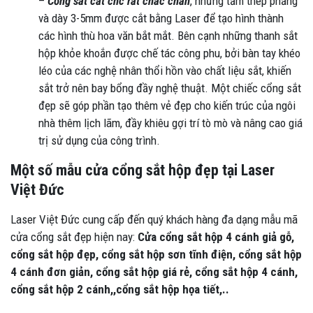
–
Cổng sắt cắt cnc rất chắc chắn
, những tấm thép phẳng
và dày 3-5mm được cắt bằng Laser để tạo hình thành
các hình thù hoa văn bắt mắt. Bên cạnh những thanh sắt
hộp khỏe khoắn được chế tác công phu, bởi bàn tay khéo
léo của các nghệ nhân thổi hồn vào chất liệu sắt, khiến
sắt trở nên bay bổng đầy nghệ thuật. Một chiếc cổng sắt
đẹp sẽ góp phần tạo thêm vẻ đẹp cho kiến trúc của ngôi
nhà thêm lịch lãm, đầy khiêu gợi trí tò mò và nâng cao giá
trị sử dụng của công trình.
Một số mẫu cửa cổng sắt hộp đẹp tại Laser
Việt Đức
Laser Việt Đức cung cấp đến quý khách hàng đa dạng mẫu mã
cửa cổng sắt đẹp hiện nay:
Cửa cổng sắt hộp 4 cánh giả gỗ,
cổng sắt hộp đẹp, cổng sắt hộp sơn tĩnh điện, cổng sắt hộp
4 cánh đơn giản, cổng sắt hộp giá rẻ, cổng sắt hộp 4 cánh,
cổng sắt hộp 2 cánh,,cổng sắt hộp họa tiết,..