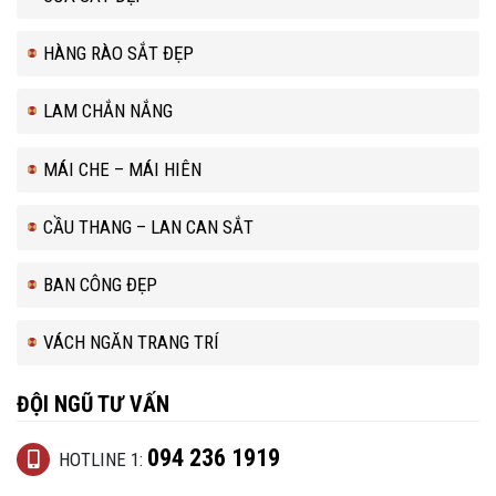
HÀNG RÀO SẮT ĐẸP
LAM CHẮN NẮNG
MÁI CHE – MÁI HIÊN
CẦU THANG – LAN CAN SẮT
BAN CÔNG ĐẸP
VÁCH NGĂN TRANG TRÍ
ĐỘI NGŨ TƯ VẤN
094 236 1919
HOTLINE 1: