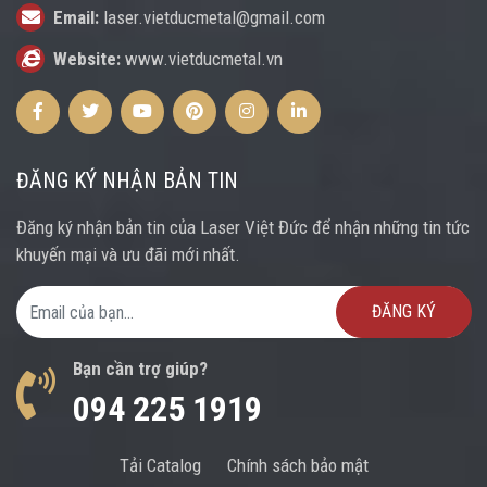
Email:
laser.vietducmetal@gmail.com
Website:
www.vietducmetal.vn
Facebook
Twitter
Youtube
Pinterest
Instagram
Instagram
ĐĂNG KÝ NHẬN BẢN TIN
Đăng ký nhận bản tin của Laser Việt Đức để nhận những tin tức
khuyến mại và ưu đãi mới nhất.
Email Address
Bạn cần trợ giúp?
094 225 1919
Tải Catalog
Chính sách bảo mật