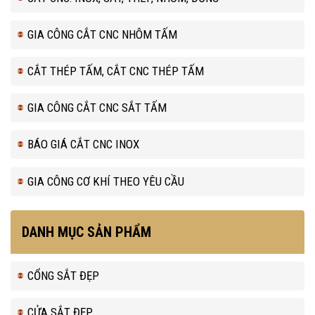
GIA CÔNG CẮT CNC NHÔM TẤM
CẮT THÉP TẤM, CẮT CNC THÉP TẤM
GIA CÔNG CẮT CNC SẮT TẤM
BÁO GIÁ CẮT CNC INOX
GIA CÔNG CƠ KHÍ THEO YÊU CẦU
DANH MỤC SẢN PHẨM
CỔNG SẮT ĐẸP
CỬA SẮT ĐẸP