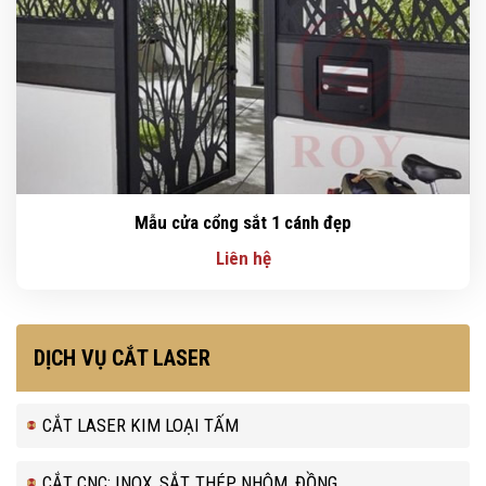
Mẫu cửa cổng sắt 1 cánh đẹp
Liên hệ
DỊCH VỤ CẮT LASER
CẮT LASER KIM LOẠI TẤM
CẮT CNC: INOX, SẮT, THÉP, NHÔM, ĐỒNG