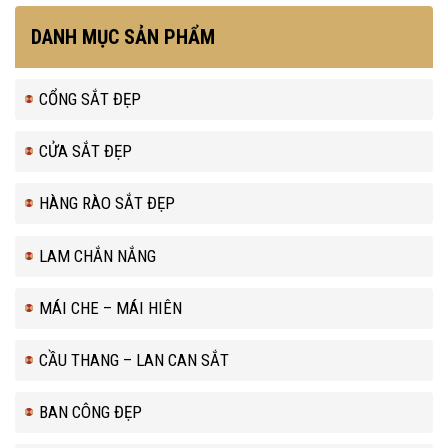
DANH MỤC SẢN PHẨM
CỔNG SẮT ĐẸP
CỬA SẮT ĐẸP
HÀNG RÀO SẮT ĐẸP
LAM CHẮN NẮNG
MÁI CHE – MÁI HIÊN
CẦU THANG – LAN CAN SẮT
BAN CÔNG ĐẸP