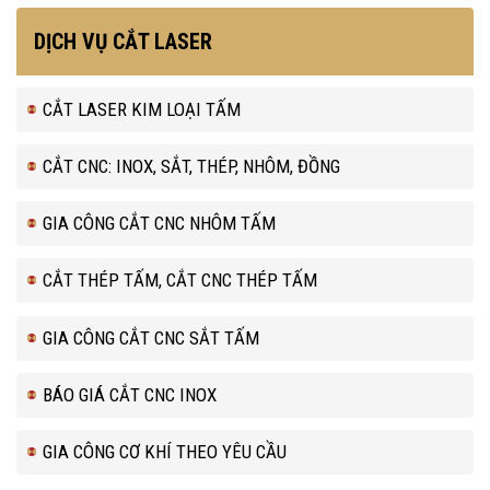
DỊCH VỤ CẮT LASER
CẮT LASER KIM LOẠI TẤM
CẮT CNC: INOX, SẮT, THÉP, NHÔM, ĐỒNG
GIA CÔNG CẮT CNC NHÔM TẤM
CẮT THÉP TẤM, CẮT CNC THÉP TẤM
GIA CÔNG CẮT CNC SẮT TẤM
BÁO GIÁ CẮT CNC INOX
GIA CÔNG CƠ KHÍ THEO YÊU CẦU