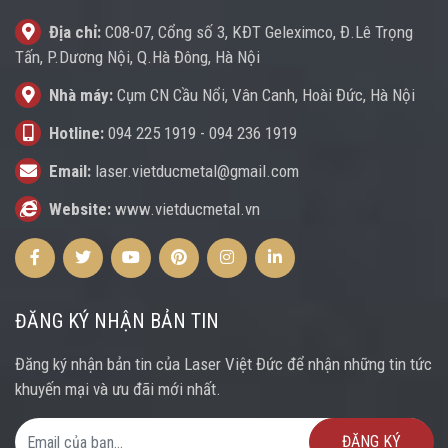
Địa chỉ:
C08-07, Cổng số 3, KĐT Geleximco, Đ.Lê Trọng
Tấn, P.Dương Nội, Q.Hà Đông, Hà Nội
Nhà máy:
Cụm CN Cầu Nổi, Vân Canh, Hoài Đức, Hà Nội
Hotline:
094 225 1919
-
094 236 1919
Email:
laser.vietducmetal@gmail.com
Website:
www.vietducmetal.vn
Facebook
Twitter
Youtube
Pinterest
Instagram
Instagram
ĐĂNG KÝ NHẬN BẢN TIN
Đăng ký nhận bản tin của Laser Việt Đức để nhận những tin tức
khuyến mại và ưu đãi mới nhất.
Email Address