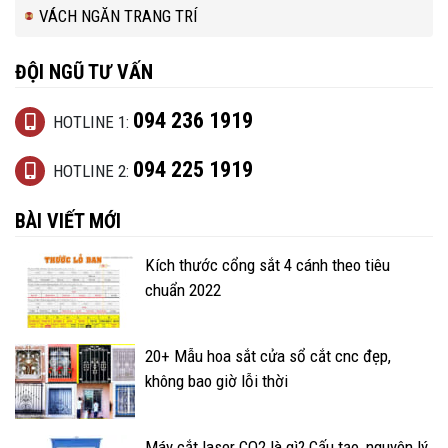
VÁCH NGĂN TRANG TRÍ
ĐỘI NGŨ TƯ VẤN
094 236 1919
HOTLINE 1:
094 225 1919
HOTLINE 2:
BÀI VIẾT MỚI
Kích thước cổng sắt 4 cánh theo tiêu
chuẩn 2022
20+ Mẫu hoa sắt cửa sổ cắt cnc đẹp,
không bao giờ lỗi thời
Máy cắt laser CO2 là gì? Cấu tạo, nguyên lý