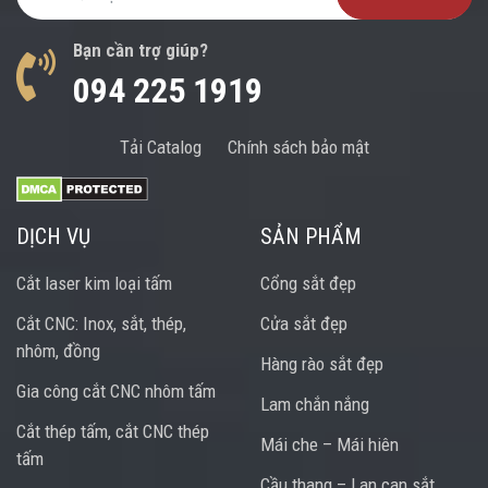
Bạn cần trợ giúp?
094 225 1919
Tải Catalog
Chính sách bảo mật
DỊCH VỤ
SẢN PHẨM
Cắt laser kim loại tấm
Cổng sắt đẹp
Cắt CNC: Inox, sắt, thép,
Cửa sắt đẹp
nhôm, đồng
Hàng rào sắt đẹp
Gia công cắt CNC nhôm tấm
Lam chắn nắng
Cắt thép tấm, cắt CNC thép
Mái che – Mái hiên
tấm
Cầu thang – Lan can sắt