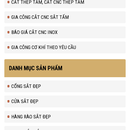
CẮT THÉP TẤM, CẮT CNC THÉP TẤM
GIA CÔNG CẮT CNC SẮT TẤM
BÁO GIÁ CẮT CNC INOX
GIA CÔNG CƠ KHÍ THEO YÊU CẦU
DANH MỤC SẢN PHẨM
CỔNG SẮT ĐẸP
CỬA SẮT ĐẸP
HÀNG RÀO SẮT ĐẸP