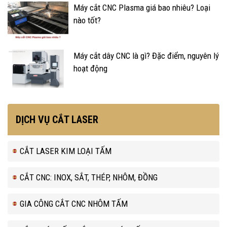
Máy cắt CNC Plasma giá bao nhiêu? Loại
nào tốt?
Máy cắt dây CNC là gì? Đặc điểm, nguyên lý
hoạt động
DỊCH VỤ CẮT LASER
CẮT LASER KIM LOẠI TẤM
CẮT CNC: INOX, SẮT, THÉP, NHÔM, ĐỒNG
GIA CÔNG CẮT CNC NHÔM TẤM