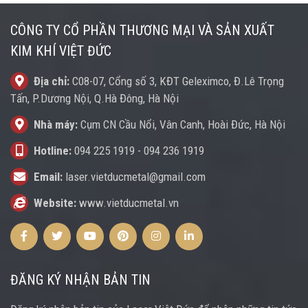
CÔNG TY CỔ PHẦN THƯƠNG MẠI VÀ SẢN XUẤT
KIM KHÍ VIỆT ĐỨC
Địa chỉ:
C08-07, Cổng số 3, KĐT Geleximco, Đ.Lê Trọng
Tấn, P.Dương Nội, Q.Hà Đông, Hà Nội
Nhà máy:
Cụm CN Cầu Nổi, Vân Canh, Hoài Đức, Hà Nội
Hotline:
094 225 1919
-
094 236 1919
Email:
laser.vietducmetal@gmail.com
Website:
www.vietducmetal.vn
Facebook
Twitter
Youtube
Pinterest
Instagram
Instagram
ĐĂNG KÝ NHẬN BẢN TIN