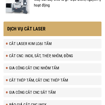
hoạt động
DỊCH VỤ CẮT LASER
CẮT LASER KIM LOẠI TẤM
CẮT CNC: INOX, SẮT, THÉP, NHÔM, ĐỒNG
GIA CÔNG CẮT CNC NHÔM TẤM
CẮT THÉP TẤM, CẮT CNC THÉP TẤM
GIA CÔNG CẮT CNC SẮT TẤM
BÁO GIÁ CẮT CNC INOX