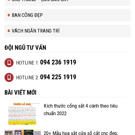
BAN CÔNG ĐẸP
VÁCH NGĂN TRANG TRÍ
ĐỘI NGŨ TƯ VẤN
094 236 1919
HOTLINE 1:
094 225 1919
HOTLINE 2:
BÀI VIẾT MỚI
Kích thước cổng sắt 4 cánh theo tiêu
chuẩn 2022
20+ Mẫu hoa sắt cửa sổ cắt cnc đẹp,