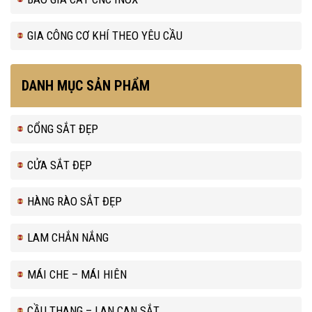
GIA CÔNG CƠ KHÍ THEO YÊU CẦU
DANH MỤC SẢN PHẨM
CỔNG SẮT ĐẸP
CỬA SẮT ĐẸP
HÀNG RÀO SẮT ĐẸP
LAM CHẮN NẮNG
MÁI CHE – MÁI HIÊN
CẦU THANG – LAN CAN SẮT