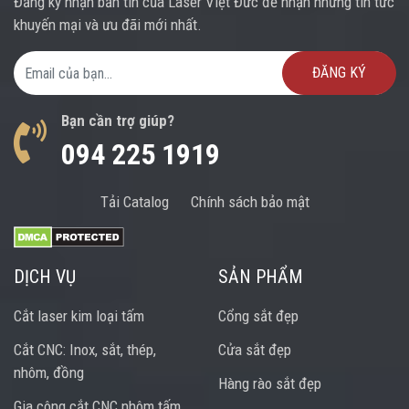
Đăng ký nhận bản tin của Laser Việt Đức để nhận những tin tức
khuyến mại và ưu đãi mới nhất.
Email Address
Bạn cần trợ giúp?
094 225 1919
Tải Catalog
Chính sách bảo mật
DỊCH VỤ
SẢN PHẨM
Cắt laser kim loại tấm
Cổng sắt đẹp
Cắt CNC: Inox, sắt, thép,
Cửa sắt đẹp
nhôm, đồng
Hàng rào sắt đẹp
Gia công cắt CNC nhôm tấm