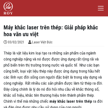
Chuyển đến nội dung
Laser Việt Đức
iếm
Máy khắc laser trên thép: Giải pháp khắc
hoa văn ưu việt
Đăng bởi
03/02/2021
Laser Việt Đức
Thép là vật liệu kim loại tạo ra những sản phẩm của ngành
công nghiệp nặng và nó được được ứng dụng rất rộng rãi và
phổ biến trên thị trường trong nước và quốc tế. Như các bạn
cũng biết, loại vật liệu thép này được ứng dụng trong hầu hết
các lĩnh vực đời sống con người đặc biệt là trong xây dựng và
công nghiệp. Rất nhiều các sản phẩm được làm từ thép ra đời.
Đây cũng chính là lý do nó đòi hỏi nhu cầu về khắc thông số,
khắc số hiệu, khắc tên thương hiệu trên thành phẩm thép.
Chính vì thế mà những chiếc
máy khắc laser trên thép
ra đời
và đáp ứng được nhu cầu sử dụng của con người.