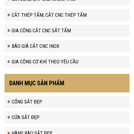
CẮT THÉP TẤM, CẮT CNC THÉP TẤM
GIA CÔNG CẮT CNC SẮT TẤM
BÁO GIÁ CẮT CNC INOX
GIA CÔNG CƠ KHÍ THEO YÊU CẦU
DANH MỤC SẢN PHẨM
CỔNG SẮT ĐẸP
CỬA SẮT ĐẸP
HÀNG RÀO SẮT ĐẸP