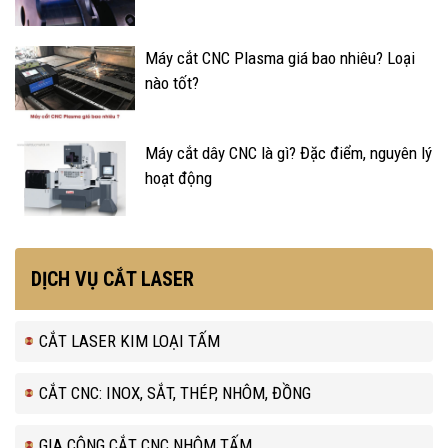
Máy cắt CNC Plasma giá bao nhiêu? Loại
nào tốt?
Máy cắt dây CNC là gì? Đặc điểm, nguyên lý
hoạt động
DỊCH VỤ CẮT LASER
CẮT LASER KIM LOẠI TẤM
CẮT CNC: INOX, SẮT, THÉP, NHÔM, ĐỒNG
GIA CÔNG CẮT CNC NHÔM TẤM