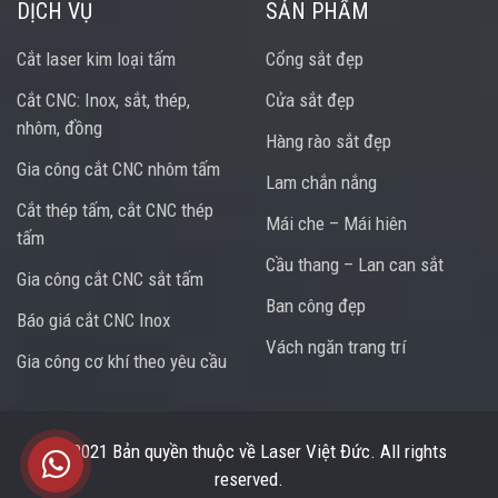
DỊCH VỤ
SẢN PHẨM
Cắt laser kim loại tấm
Cổng sắt đẹp
Cắt CNC: Inox, sắt, thép,
Cửa sắt đẹp
nhôm, đồng
Hàng rào sắt đẹp
Gia công cắt CNC nhôm tấm
Lam chắn nắng
Cắt thép tấm, cắt CNC thép
Mái che – Mái hiên
tấm
Cầu thang – Lan can sắt
Gia công cắt CNC sắt tấm
Ban công đẹp
Báo giá cắt CNC Inox
Vách ngăn trang trí
Gia công cơ khí theo yêu cầu
Trung tâm hỗ trợ
© 2021 Bản quyền thuộc về
Laser Việt Đức
. All rights
reserved.