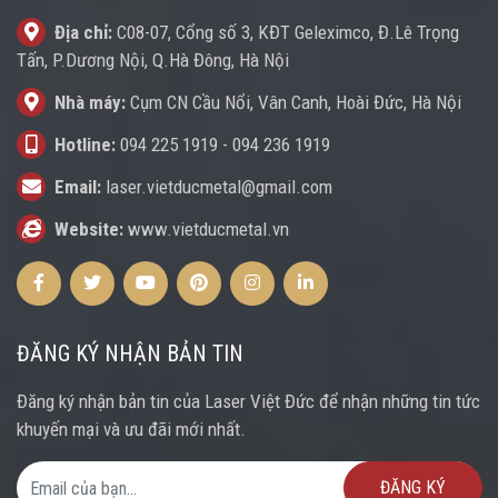
Địa chỉ:
C08-07, Cổng số 3, KĐT Geleximco, Đ.Lê Trọng
Tấn, P.Dương Nội, Q.Hà Đông, Hà Nội
Nhà máy:
Cụm CN Cầu Nổi, Vân Canh, Hoài Đức, Hà Nội
Hotline:
094 225 1919
-
094 236 1919
Email:
laser.vietducmetal@gmail.com
Website:
www.vietducmetal.vn
Facebook
Twitter
Youtube
Pinterest
Instagram
Instagram
ĐĂNG KÝ NHẬN BẢN TIN
Đăng ký nhận bản tin của Laser Việt Đức để nhận những tin tức
khuyến mại và ưu đãi mới nhất.
Email Address