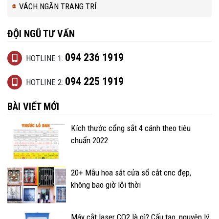
VÁCH NGĂN TRANG TRÍ
ĐỘI NGŨ TƯ VẤN
094 236 1919
HOTLINE 1:
094 225 1919
HOTLINE 2:
BÀI VIẾT MỚI
Kích thước cổng sắt 4 cánh theo tiêu
chuẩn 2022
20+ Mẫu hoa sắt cửa sổ cắt cnc đẹp,
không bao giờ lỗi thời
Máy cắt laser CO2 là gì? Cấu tạo, nguyên lý