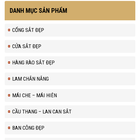
DANH MỤC SẢN PHẨM
CỔNG SẮT ĐẸP
CỬA SẮT ĐẸP
HÀNG RÀO SẮT ĐẸP
LAM CHẮN NẮNG
MÁI CHE – MÁI HIÊN
CẦU THANG – LAN CAN SẮT
BAN CÔNG ĐẸP