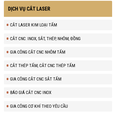
DỊCH VỤ CẮT LASER
CẮT LASER KIM LOẠI TẤM
CẮT CNC: INOX, SẮT, THÉP, NHÔM, ĐỒNG
GIA CÔNG CẮT CNC NHÔM TẤM
CẮT THÉP TẤM, CẮT CNC THÉP TẤM
GIA CÔNG CẮT CNC SẮT TẤM
BÁO GIÁ CẮT CNC INOX
GIA CÔNG CƠ KHÍ THEO YÊU CẦU