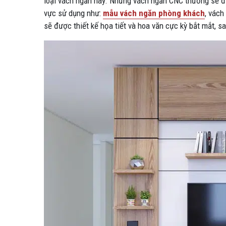
loại vách ngăn này. Những vách ngăn CNC thường sẽ đượ
vực sử dụng như:
mẫu vách ngăn phòng khách
, vách
sẽ được thiết kế họa tiết và hoa văn cực kỳ bắt mắt, s