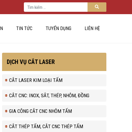
Tìm kiếm cho:
Tìm kiếm
ÁN
TIN TỨC
TUYỂN DỤNG
LIÊN HỆ
DỊCH VỤ CẮT LASER
CẮT LASER KIM LOẠI TẤM
CẮT CNC: INOX, SẮT, THÉP, NHÔM, ĐỒNG
GIA CÔNG CẮT CNC NHÔM TẤM
CẮT THÉP TẤM, CẮT CNC THÉP TẤM