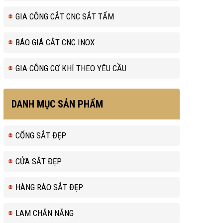
GIA CÔNG CẮT CNC SẮT TẤM
BÁO GIÁ CẮT CNC INOX
GIA CÔNG CƠ KHÍ THEO YÊU CẦU
DANH MỤC SẢN PHẨM
CỔNG SẮT ĐẸP
CỬA SẮT ĐẸP
HÀNG RÀO SẮT ĐẸP
LAM CHẮN NẮNG