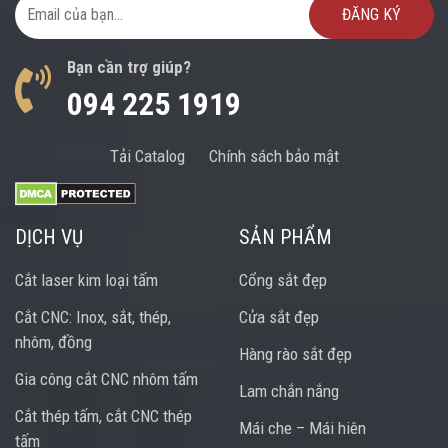
Email Address
Bạn cần trợ giúp?
094 225 1919
Tải Catalog
Chính sách bảo mật
DỊCH VỤ
SẢN PHẨM
Cắt laser kim loại tấm
Cổng sắt đẹp
Cắt CNC: Inox, sắt, thép,
Cửa sắt đẹp
nhôm, đồng
Hàng rào sắt đẹp
Gia công cắt CNC nhôm tấm
Lam chắn nắng
Cắt thép tấm, cắt CNC thép
Mái che – Mái hiên
tấm