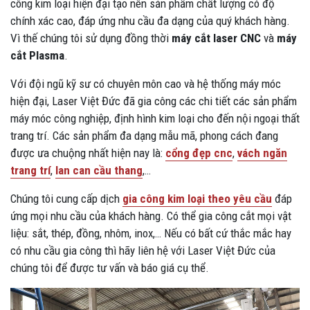
công kim loại hiện đại tạo nên sản phẩm chất lượng có độ
chính xác cao, đáp ứng nhu cầu đa dạng của quý khách hàng.
Vì thế chúng tôi sử dụng đồng thời
máy cắt laser CNC
và
máy
cắt Plasma
.
Với đội ngũ kỹ sư có chuyên môn cao và hệ thống máy móc
hiện đại, Laser Việt Đức đã gia công các chi tiết các sản phẩm
máy móc công nghiệp, định hình kim loại cho đến nội ngoại thất
trang trí. Các sản phẩm đa dạng mẫu mã, phong cách đang
được ưa chuộng nhất hiện nay là:
cổng đẹp cnc
,
vách ngăn
trang trí
,
lan can cầu thang
,…
Chúng tôi cung cấp dịch
gia công kim loại theo yêu cầu
đáp
ứng mọi nhu cầu của khách hàng. Có thể gia công cắt mọi vật
liệu: sắt, thép, đồng, nhôm, inox,… Nếu có bất cứ thắc mắc hay
có nhu cầu gia công thì hãy liên hệ với Laser Việt Đức của
chúng tôi để được tư vấn và báo giá cụ thể.