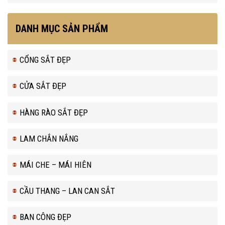
DANH MỤC SẢN PHẨM
CỔNG SẮT ĐẸP
CỬA SẮT ĐẸP
HÀNG RÀO SẮT ĐẸP
LAM CHẮN NẮNG
MÁI CHE – MÁI HIÊN
CẦU THANG – LAN CAN SẮT
BAN CÔNG ĐẸP