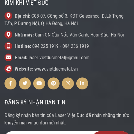
KIM KHÍ VIỆT ĐỨC
Địa chỉ:
C08-07, Cổng số 3, KĐT Geleximco, Đ.Lê Trọng
Tấn, P.Dương Nội, Q.Hà Đông, Hà Nội
Nhà máy:
Cụm CN Cầu Nổi, Vân Canh, Hoài Đức, Hà Nội
Hotline:
094 225 1919
-
094 236 1919
Email:
laser.vietducmetal@gmail.com
Website:
www.vietducmetal.vn
Facebook
Twitter
Youtube
Pinterest
Instagram
Instagram
ĐĂNG KÝ NHẬN BẢN TIN
Đăng ký nhận bản tin của Laser Việt Đức để nhận những tin tức
khuyến mại và ưu đãi mới nhất.