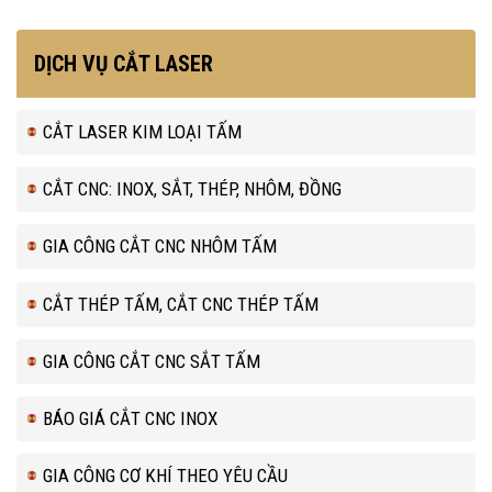
DỊCH VỤ CẮT LASER
CẮT LASER KIM LOẠI TẤM
CẮT CNC: INOX, SẮT, THÉP, NHÔM, ĐỒNG
GIA CÔNG CẮT CNC NHÔM TẤM
CẮT THÉP TẤM, CẮT CNC THÉP TẤM
GIA CÔNG CẮT CNC SẮT TẤM
BÁO GIÁ CẮT CNC INOX
GIA CÔNG CƠ KHÍ THEO YÊU CẦU