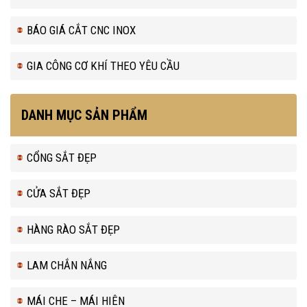
BÁO GIÁ CẮT CNC INOX
GIA CÔNG CƠ KHÍ THEO YÊU CẦU
DANH MỤC SẢN PHẨM
CỔNG SẮT ĐẸP
CỬA SẮT ĐẸP
HÀNG RÀO SẮT ĐẸP
LAM CHẮN NẮNG
MÁI CHE – MÁI HIÊN