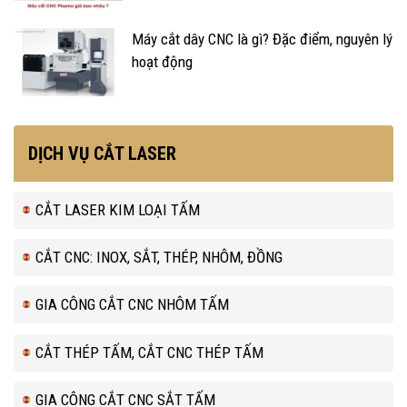
Máy cắt dây CNC là gì? Đặc điểm, nguyên lý
hoạt động
DỊCH VỤ CẮT LASER
CẮT LASER KIM LOẠI TẤM
CẮT CNC: INOX, SẮT, THÉP, NHÔM, ĐỒNG
GIA CÔNG CẮT CNC NHÔM TẤM
CẮT THÉP TẤM, CẮT CNC THÉP TẤM
GIA CÔNG CẮT CNC SẮT TẤM