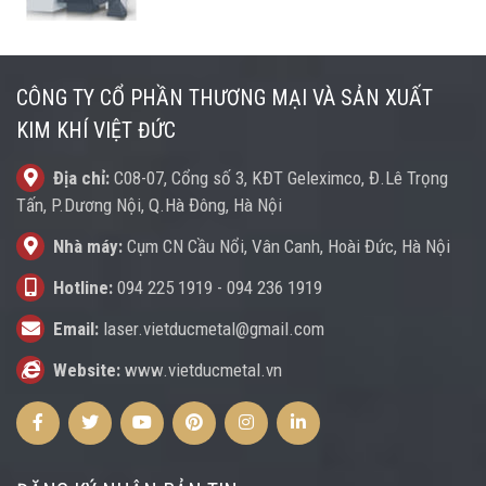
CÔNG TY CỔ PHẦN THƯƠNG MẠI VÀ SẢN XUẤT
KIM KHÍ VIỆT ĐỨC
Địa chỉ:
C08-07, Cổng số 3, KĐT Geleximco, Đ.Lê Trọng
Tấn, P.Dương Nội, Q.Hà Đông, Hà Nội
Nhà máy:
Cụm CN Cầu Nổi, Vân Canh, Hoài Đức, Hà Nội
Hotline:
094 225 1919
-
094 236 1919
Email:
laser.vietducmetal@gmail.com
Website:
www.vietducmetal.vn
Facebook
Twitter
Youtube
Pinterest
Instagram
Instagram