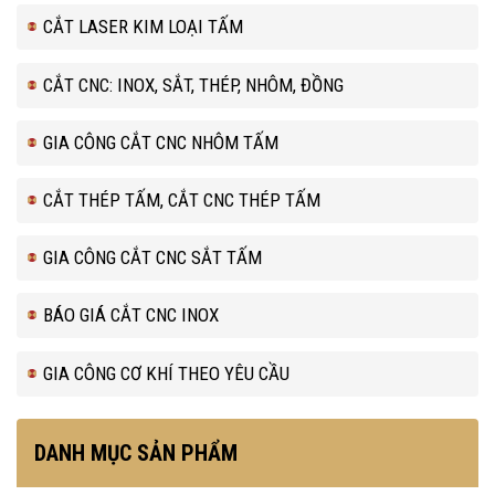
CẮT LASER KIM LOẠI TẤM
CẮT CNC: INOX, SẮT, THÉP, NHÔM, ĐỒNG
GIA CÔNG CẮT CNC NHÔM TẤM
CẮT THÉP TẤM, CẮT CNC THÉP TẤM
GIA CÔNG CẮT CNC SẮT TẤM
BÁO GIÁ CẮT CNC INOX
GIA CÔNG CƠ KHÍ THEO YÊU CẦU
DANH MỤC SẢN PHẨM