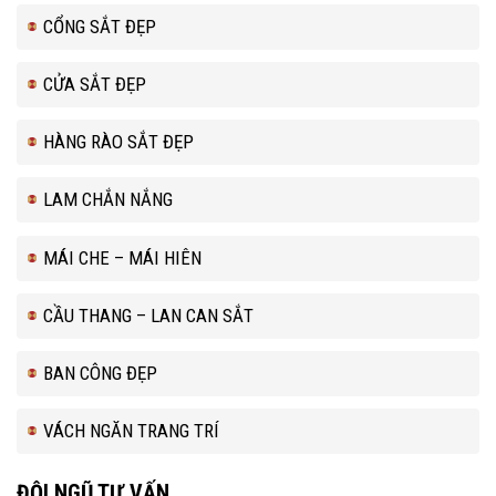
CỔNG SẮT ĐẸP
CỬA SẮT ĐẸP
HÀNG RÀO SẮT ĐẸP
LAM CHẮN NẮNG
MÁI CHE – MÁI HIÊN
CẦU THANG – LAN CAN SẮT
BAN CÔNG ĐẸP
VÁCH NGĂN TRANG TRÍ
ĐỘI NGŨ TƯ VẤN