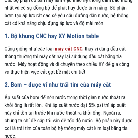
Các bộ phận cơ bản này làm việc theo hệ thống đảm bảo thống
nhất và có sự đồng bộ để phát huy được tính năng. Bộ phận
bơm tạo áp lực rất cao sẽ yêu cầu đường dẫn nước, hệ thống
cắt có khả năng chịu đựng áp lực và độ mài mòn.
1. Bộ khung CNC hay XY Motion table
Cũng giống như các loại
máy cắt CNC
, thay vì dùng đầu cắt
thông thường thì máy cắt này lại sử dụng đầu cắt bằng tia
nước. Máy hoạt động và di chuyển theo chiều XY để gia công
và thực hiện việc cắt gọt bề mặt chi tiết.
2. Bơm – được ví như trái tim của máy cắt
Áp suất của bơm để nén nước trong thời gian nước thoát ra
khỏi ống là rất lớn. Khi áp suất nước đạt 55k psi thì áp suất
này chỉ tồn tại trước khi nước thoát ra khỏi ống. Ngoài ra,
chúng ta chỉ đề cập tới vấn đề tốc độ nước. Bộ phận này được
coi là trái tim của toàn bộ hệ thống máy cắt kim loại bằng tia
nước.