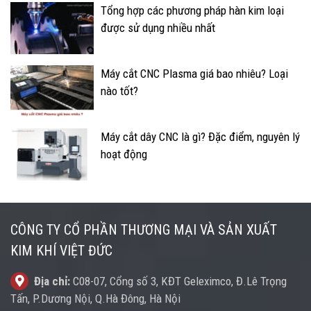
Tổng hợp các phương pháp hàn kim loại
được sử dụng nhiều nhất
Máy cắt CNC Plasma giá bao nhiêu? Loại
nào tốt?
Máy cắt dây CNC là gì? Đặc điểm, nguyên lý
hoạt động
CÔNG TY CỔ PHẦN THƯƠNG MẠI VÀ SẢN XUẤT
KIM KHÍ VIỆT ĐỨC
Địa chỉ:
C08-07, Cổng số 3, KĐT Geleximco, Đ.Lê Trọng
Tấn, P.Dương Nội, Q.Hà Đông, Hà Nội