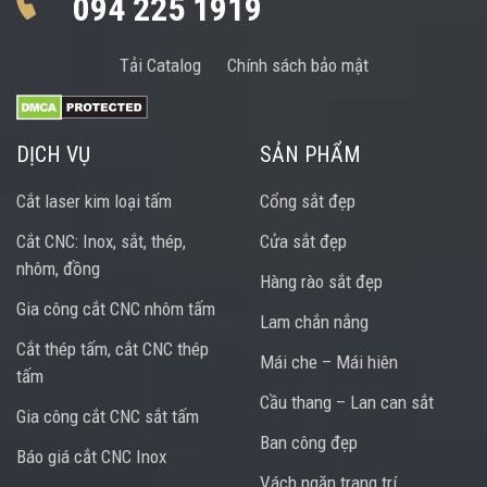
094 225 1919
Tải Catalog
Chính sách bảo mật
DỊCH VỤ
SẢN PHẨM
Cắt laser kim loại tấm
Cổng sắt đẹp
Cắt CNC: Inox, sắt, thép,
Cửa sắt đẹp
nhôm, đồng
Hàng rào sắt đẹp
Gia công cắt CNC nhôm tấm
Lam chắn nắng
Cắt thép tấm, cắt CNC thép
Mái che – Mái hiên
tấm
Cầu thang – Lan can sắt
Gia công cắt CNC sắt tấm
Ban công đẹp
Báo giá cắt CNC Inox
Vách ngăn trang trí