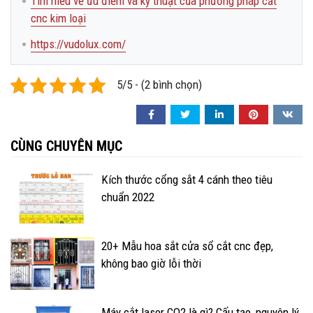
Tìm hiểu về ưu điểm và kỹ thuật của phương pháp cắt
cnc kim loại
https://vudolux.com/
5/5 - (2 bình chọn)
CÙNG CHUYÊN MỤC
Kích thước cổng sắt 4 cánh theo tiêu
chuẩn 2022
20+ Mẫu hoa sắt cửa sổ cắt cnc đẹp,
không bao giờ lỗi thời
Máy cắt laser CO2 là gì? Cấu tạo, nguyên lý