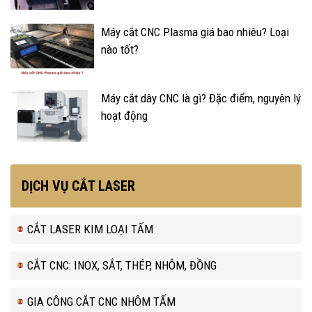
Máy cắt CNC Plasma giá bao nhiêu? Loại
nào tốt?
Máy cắt dây CNC là gì? Đặc điểm, nguyên lý
hoạt động
DỊCH VỤ CẮT LASER
CẮT LASER KIM LOẠI TẤM
CẮT CNC: INOX, SẮT, THÉP, NHÔM, ĐỒNG
GIA CÔNG CẮT CNC NHÔM TẤM