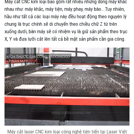
Máy cắt CNC kim loại bao gồm rất nhiều những dòng máy khác
nhau như: máy khắc, máy tiện, máy phay, máy bào… Tuy nhiên,
hầu như tất cả các loại máy này đều hoạt động theo nguyên lý
chung là trục chính sẽ di chuyển theo chiều chữ Z từ trên
xuống dưới, bàn máy sẽ có nhiệm vụ là giữ sản phẩm theo trục
X, Y và đưa lưỡi cắt lên tất cả bề mặt sản phẩm cần gia công.
Máy cắt laser CNC kim loại công nghệ tiên tiến tại Laser Việt