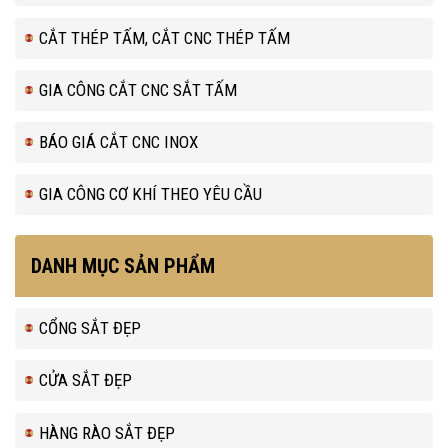
CẮT THÉP TẤM, CẮT CNC THÉP TẤM
GIA CÔNG CẮT CNC SẮT TẤM
BÁO GIÁ CẮT CNC INOX
GIA CÔNG CƠ KHÍ THEO YÊU CẦU
DANH MỤC SẢN PHẨM
CỔNG SẮT ĐẸP
CỬA SẮT ĐẸP
HÀNG RÀO SẮT ĐẸP