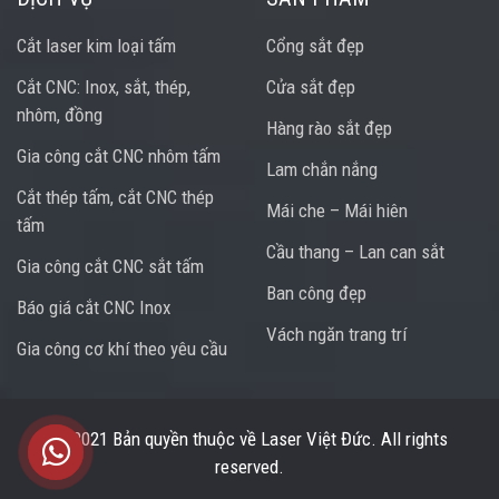
Cắt laser kim loại tấm
Cổng sắt đẹp
Cắt CNC: Inox, sắt, thép,
Cửa sắt đẹp
nhôm, đồng
Hàng rào sắt đẹp
Gia công cắt CNC nhôm tấm
Lam chắn nắng
Cắt thép tấm, cắt CNC thép
Mái che – Mái hiên
tấm
Cầu thang – Lan can sắt
Gia công cắt CNC sắt tấm
Ban công đẹp
Báo giá cắt CNC Inox
Vách ngăn trang trí
Gia công cơ khí theo yêu cầu
Trung tâm hỗ trợ
© 2021 Bản quyền thuộc về
Laser Việt Đức
. All rights
reserved.