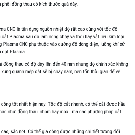
 phôi đồng thau có kích thước quá dày.
ma CNC là tận dụng nguồn nhiệt độ rất cao cùng với tốc độ
cắt Plasma sau đó làm nóng chảy và thổi bay vật liệu kim loại
ng Plasma CNC phụ thuộc vào cường độ dòng điện, luồng khí sử
ầu cắt Plasma.
oại đồng thau có độ dày lên đến 40 mm nhưng độ chính xác không
 xung quanh mép cắt sẽ bị cháy nám, nên tốn thời gian để vệ
 công tốt nhất hiện nay. Tốc độ cắt nhanh, có thể cắt được hầu
ng cao như: đồng thau, nhôm hay inox… mà các phương pháp cắt
cao, sắc nét. Có thể gia công được những chi tiết tương đối