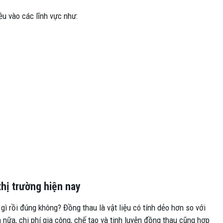
u vào các lĩnh vực như:
thị trường hiện nay
gì rồi đúng không? Đồng thau là vật liệu có tính dẻo hơn so với
 nữa, chi phí gia công, chế tạo và tinh luyện đồng thau cũng hợp