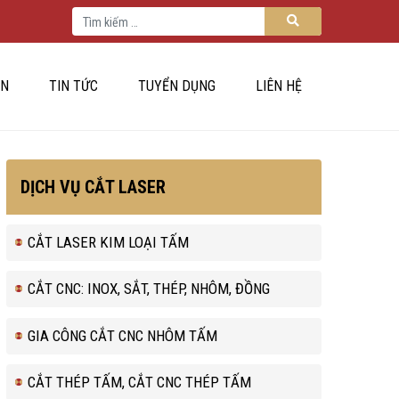
Tìm kiếm cho:
Tìm kiếm
ÁN
TIN TỨC
TUYỂN DỤNG
LIÊN HỆ
DỊCH VỤ CẮT LASER
CẮT LASER KIM LOẠI TẤM
CẮT CNC: INOX, SẮT, THÉP, NHÔM, ĐỒNG
GIA CÔNG CẮT CNC NHÔM TẤM
CẮT THÉP TẤM, CẮT CNC THÉP TẤM