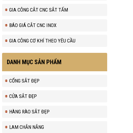
GIA CÔNG CẮT CNC SẮT TẤM
BÁO GIÁ CẮT CNC INOX
GIA CÔNG CƠ KHÍ THEO YÊU CẦU
DANH MỤC SẢN PHẨM
CỔNG SẮT ĐẸP
CỬA SẮT ĐẸP
HÀNG RÀO SẮT ĐẸP
LAM CHẮN NẮNG