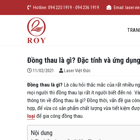
Chuyển đến nội dung
Hotline: 094 225 1919 - 094 236 1919
Email: laser.
iếm
Laser Việt Đức
TRAN
Đồng thau là gì? Đặc tính và ứng dụn
Đăng bởi
11/02/2021
Laser Việt Đức
Đồng thau là gì?
Là câu hỏi thắc mắc của rất nhiều ngư
mọi người thì đồng thau lại rất ít người biết đến nó. V
thông tin về đồng thau là gì? Đồng thời, vấn đề gia 
hợp, để vừa có sản phẩm chất lượng vừa tiết kiệm đượ
loại
để gia công đồng thau.
Nội dung