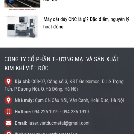
Máy cắt dây CNC là gì? Đặc điểm, nguyên lý
hoạt động
CÔNG TY CỔ PHẦN THƯƠNG MẠI VÀ SẢN XUẤT
KIM KHÍ VIỆT ĐỨC
Địa chỉ:
C08-07, Cổng số 3, KĐT Geleximco, Đ.Lê Trọng
Tấn, P.Dương Nội, Q.Hà Đông, Hà Nội
Nhà máy:
Cụm CN Cầu Nổi, Vân Canh, Hoài Đức, Hà Nội
Hotline:
094 225 1919
-
094 236 1919
Email:
laser.vietducmetal@gmail.com