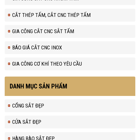
CẮT THÉP TẤM, CẮT CNC THÉP TẤM
GIA CÔNG CẮT CNC SẮT TẤM
BÁO GIÁ CẮT CNC INOX
GIA CÔNG CƠ KHÍ THEO YÊU CẦU
DANH MỤC SẢN PHẨM
CỔNG SẮT ĐẸP
CỬA SẮT ĐẸP
HÀNG RÀO SẮT ĐẸP