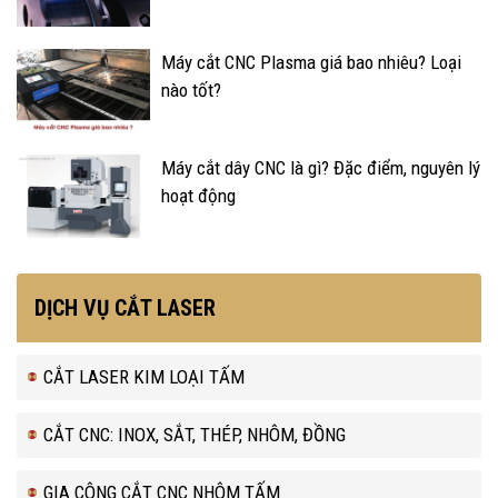
Máy cắt CNC Plasma giá bao nhiêu? Loại
nào tốt?
Máy cắt dây CNC là gì? Đặc điểm, nguyên lý
hoạt động
DỊCH VỤ CẮT LASER
CẮT LASER KIM LOẠI TẤM
CẮT CNC: INOX, SẮT, THÉP, NHÔM, ĐỒNG
GIA CÔNG CẮT CNC NHÔM TẤM