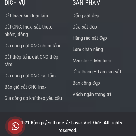
DỊCH VỤ
SẢN PHẨM
Cắt laser kim loại tấm
Cổng sắt đẹp
Cắt CNC: Inox, sắt, thép,
Cửa sắt đẹp
nhôm, đồng
Hàng rào sắt đẹp
Gia công cắt CNC nhôm tấm
Lam chắn nắng
Cắt thép tấm, cắt CNC thép
Mái che – Mái hiên
tấm
Cầu thang – Lan can sắt
Gia công cắt CNC sắt tấm
Ban công đẹp
Báo giá cắt CNC Inox
Vách ngăn trang trí
Gia công cơ khí theo yêu cầu
Trung tâm hỗ trợ
© 2021 Bản quyền thuộc về
Laser Việt Đức
. All rights
reserved.