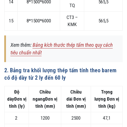
14
8*1500*6000
565,5
TQ
CT3 –
15
8*1500*6000
565,5
KMK
Xem thêm:
Bảng kích thước thép tấm theo quy cách
tiêu chuẩn nhất
2.
Bảng
tra khối lượng thép tấm tính theo barem
có độ dày từ 2 ly đến 60 ly
Độ
Chiều
Chiều
Trọng
dày
Đơn vị
ngang
Đơn vị
dài
Đơn vị
lượng
Đơn vị
tính (ly)
tính (mm)
tính (mm)
tính (kg)
2
1200
2500
47,1