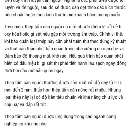
luyện và để nguội, sau đó sẽ được cán dẹt theo các kích thước
tiêu chuẩn hoặc theo kích thước mà khách hàng mong muốn.
Tuy nhiên, thép tấm cán nguội có một nhược điểm là rất dễ bị
oxy hóa hoặc gỉ sét nếu gặp môi trường ẩm thấp. Chính vì thế,
khi bảo quản loại thép này cần phải tuân thủ theo đúng kỹ thuật
và thật cẩn thận như: bảo quản trong nhà xưởng có mái che và
đảm bảo độ thoáng mát, khô ráo. Nếu quá trình bảo quản phát
hiện có dấu hiệu bị gỉ sét thì phải tiến hành lau sạch ngay, đồng
thời bôi dầu mỡ bảo quản ngay.
Thép tấm cán nguội thường được sản xuất với độ dày từ 0,15
mm đến 2 mm, thấp hơn thép tấm cán nóng rất nhiều. Những
loại thép này lại có độ bền tiêu chuẩn và khả năng chịu lực và
chịu sự va đập rất tốt.
Thép tấm cán nguội được ứng dụng trong các ngành công
nghiệp cơ khí nhẹ như: