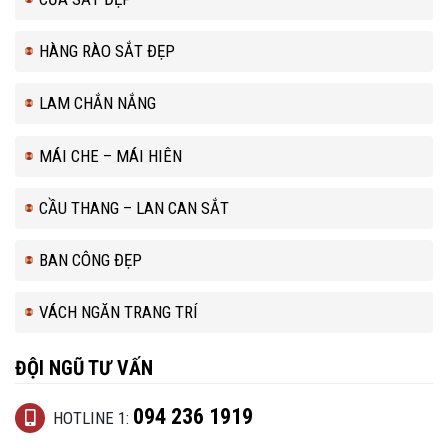
HÀNG RÀO SẮT ĐẸP
LAM CHẮN NẮNG
MÁI CHE – MÁI HIÊN
CẦU THANG – LAN CAN SẮT
BAN CÔNG ĐẸP
VÁCH NGĂN TRANG TRÍ
ĐỘI NGŨ TƯ VẤN
094 236 1919
HOTLINE 1: