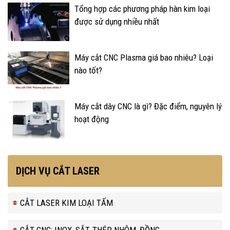
Tổng hợp các phương pháp hàn kim loại
được sử dụng nhiều nhất
Máy cắt CNC Plasma giá bao nhiêu? Loại
nào tốt?
Máy cắt dây CNC là gì? Đặc điểm, nguyên lý
hoạt động
DỊCH VỤ CẮT LASER
CẮT LASER KIM LOẠI TẤM
CẮT CNC: INOX, SẮT, THÉP, NHÔM, ĐỒNG