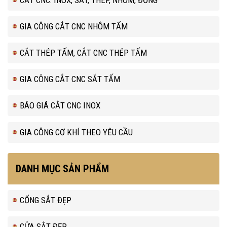
GIA CÔNG CẮT CNC NHÔM TẤM
CẮT THÉP TẤM, CẮT CNC THÉP TẤM
GIA CÔNG CẮT CNC SẮT TẤM
BÁO GIÁ CẮT CNC INOX
GIA CÔNG CƠ KHÍ THEO YÊU CẦU
DANH MỤC SẢN PHẨM
CỔNG SẮT ĐẸP
CỬA SẮT ĐẸP