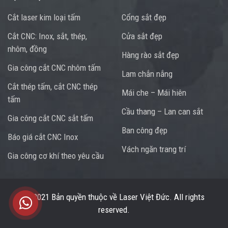
Cắt laser kim loại tấm
Cổng sắt đẹp
Cắt CNC: Inox, sắt, thép,
Cửa sắt đẹp
nhôm, đồng
Hàng rào sắt đẹp
Gia công cắt CNC nhôm tấm
Lam chắn nắng
Cắt thép tấm, cắt CNC thép
Mái che – Mái hiên
tấm
Cầu thang – Lan can sắt
Gia công cắt CNC sắt tấm
Ban công đẹp
Báo giá cắt CNC Inox
Vách ngăn trang trí
Gia công cơ khí theo yêu cầu
Trung tâm hỗ trợ
© 2021 Bản quyền thuộc về
Laser Việt Đức
. All rights
reserved.