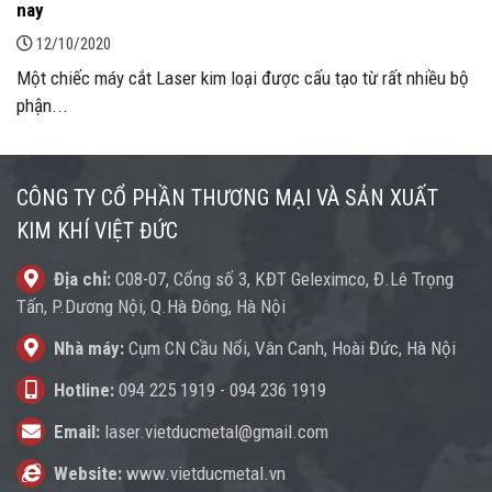
nay
12/10/2020
Một chiếc máy cắt Laser kim loại được cấu tạo từ rất nhiều bộ
phận...
CÔNG TY CỔ PHẦN THƯƠNG MẠI VÀ SẢN XUẤT
KIM KHÍ VIỆT ĐỨC
Địa chỉ:
C08-07, Cổng số 3, KĐT Geleximco, Đ.Lê Trọng
Tấn, P.Dương Nội, Q.Hà Đông, Hà Nội
Nhà máy:
Cụm CN Cầu Nổi, Vân Canh, Hoài Đức, Hà Nội
Hotline:
094 225 1919
-
094 236 1919
Email:
laser.vietducmetal@gmail.com
Website:
www.vietducmetal.vn